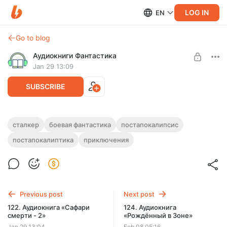
LOG IN
EN
Go to blog
Аудиокниги Фантастика
Jan 29 13:09
SUBSCRIBE
123. Аудиокнига «Сафари смерти - 3»
сталкер
боевая фантастика
постапокалипсис
постапокалиптика
приключения
Level required:
Полная версия.
Подписка на каталог
Продолжительность: 7 ч. 39 мин.
Слушайте эту и другие лучшие аудиокниги жанра
SUBSCRIBE
Фантастика целиком, без рекламы и ограничений!
Previous post
Next post
122. Аудиокнига «Сафари
124. Аудиокнига
смерти - 2»
«Рождённый в Зоне»
Jan 29 13:04
Feb 08 05:16