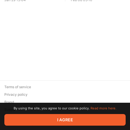
Terms of service
Privacy policy
Brand
By using the site, you agree to our cookie policy.
Read more here.
Support
© 2026 Zaya Solutions Limited. All rights reserved. All trademarks
I AGREE
are the property of their respective owners.