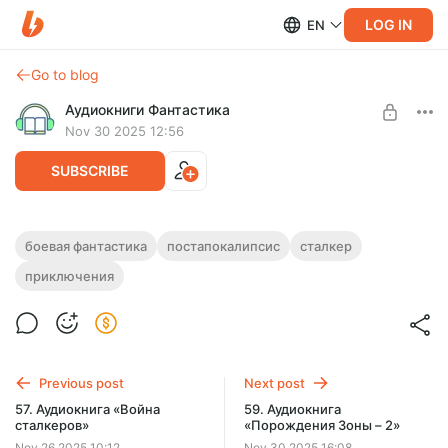
LOG IN
EN
Go to blog
Аудиокниги Фантастика
Nov 30 2025 12:56
SUBSCRIBE
58. Аудиокнига «Порождения Зоны – 1»
боевая фантастика
постапокалипсис
сталкер
приключения
Level required:
Полная версия.
Подписка на каталог
Продолжительность: 12 ч. 06 мин.
Слушайте эту и другие лучшие аудиокниги жанра
SUBSCRIBE
Фантастика целиком, без рекламы и ограничений!
Previous post
Next post
57. Аудиокнига «Война
59. Аудиокнига
сталкеров»
«Порождения Зоны – 2»
Nov 26 2025 10:12
Nov 30 2025 16:08