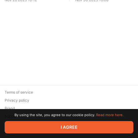
Terms of service
Privacy policy
Brand
By using the site, you agree to our cookie policy.
Read more here.
Support
© 2026 Zaya Solutions Limited. All rights reserved. All trademarks
I AGREE
are the property of their respective owners.