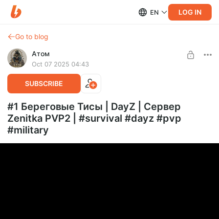
LOG IN
EN
Go to blog
Атом
Oct 07 2025 04:43
SUBSCRIBE
#1 Береговые Тисы | DayZ | Сервер
Zenitka PVP2 | #survival #dayz #pvp
#military