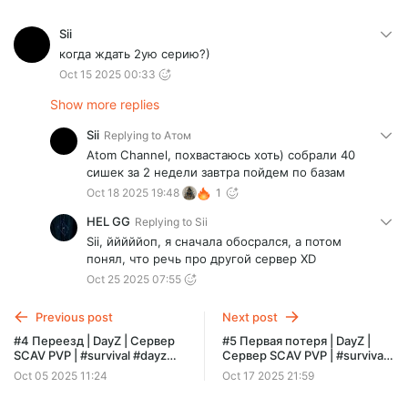
Sii
когда ждать 2ую серию?)
Oct 15 2025 00:33
Show more replies
Sii
Replying to
Атом
Atom Channel, похвастаюсь хоть) собрали 40
сишек за 2 недели завтра пойдем по базам
Oct 18 2025 19:48
1
HEL GG
Replying to
Sii
Sii, йййййоп, я сначала обосрался, а потом
понял, что речь про другой сервер XD
Oct 25 2025 07:55
Previous post
Next post
#4 Переезд | DayZ | Сервер
#5 Первая потеря | DayZ |
SCAV PVP | #survival #dayz
Сервер SCAV PVP | #survival
#pvp #hard
#dayz #pvp #hard
Oct 05 2025 11:24
Oct 17 2025 21:59