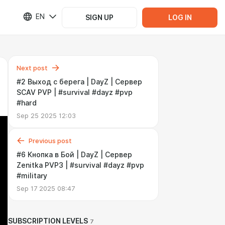
EN
SIGN UP
LOG IN
Next post
#2 Выход с берега | DayZ | Сервер
SCAV PVP | #survival #dayz #pvp
#hard
Sep 25 2025 12:03
Previous post
#6 Кнопка в Бой | DayZ | Сервер
Zenitka PVP3 | #survival #dayz #pvp
#military
Sep 17 2025 08:47
SUBSCRIPTION LEVELS
7