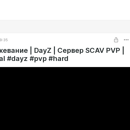
9:35
евание | DayZ | Сервер SCAV PVP |
al #dayz #pvp #hard