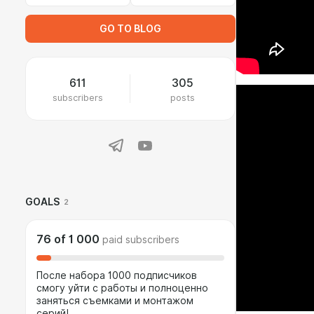
GO TO BLOG
611
305
subscribers
posts
GOALS
2
76
of
1 000
paid subscribers
После набора 1000 подписчиков
смогу уйти с работы и полноценно
заняться съемками и монтажом
серий!