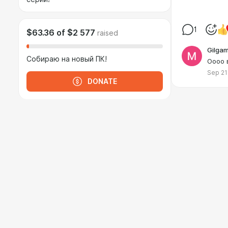
1
$63.36
of
$2 577
raised
Gilga
Собираю на новый ПК!
Оооо 
Sep 21
DONATE