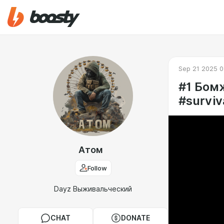
Sep 21 2025 0
#1 Бомж
#surviv
Атом
Follow
Dayz Выживальческий
CHAT
DONATE