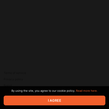
Terms of service
Privacy policy
Brand
By using the site, you agree to our cookie policy.
Read more here.
Support
© 2026 Zaya Solutions Limited. All rights reserved. All trademarks
I AGREE
are the property of their respective owners.