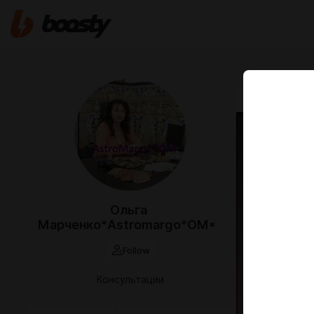
Jun 28 2024 2
Сохр
к основ
уровень д
недовери
Ольга
Марченко*Astromargo*OM*
Follow
Консультации