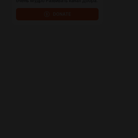
очень Мудро Развивать канал Добра.
DONATE