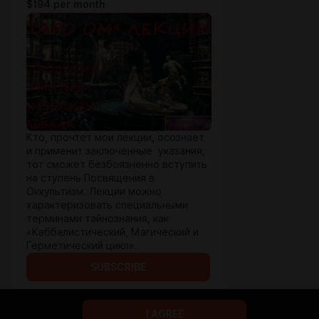
$194 per month
Кто, прочтет мои лекции, осознает
и применит заключенные указания,
тот сможет безбоязненно вступить
на ступень Посвящения в
Оккультизм. Лекции можно
характеризовать специальными
терминами тайнознания, как
«Каббалистический, Магический и
Герметический цикл».
SUBSCRIBE
I AGREE