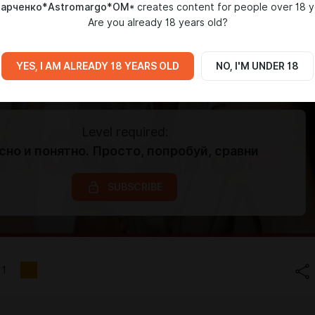
Марченко*Astromargo*OM*
creates content for people over 18 y
Are you already 18 years old?
YES, I AM ALREADY 18 YEARS OLD
NO, I'M UNDER 18
Level required:
сно и понятно. Просто, попробуй, сравни
SUBSCRIBE
1