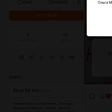
CHAT
DONATE
Ольга 
GO TO BLOG
5
34
subscribers
posts
Я
GOALS
1
$0
of
$6 443
raised
Номер карты в описанье. Помощь -
Жизненно Важна. Знайте, просто