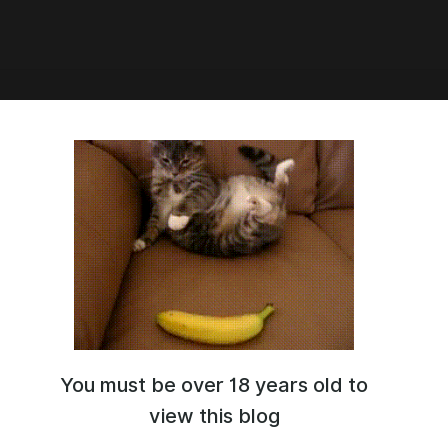
2:30
анится ли молодая семья?
ным проблемам
молодой семьи
можно отнести низкий
оходов, риск бедности и состояние взаимного
я
You must be over 18 years old to
view this blog