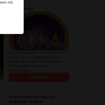
ears old.
Доступ
$6.5 per month
Базовый уровень, на этом уровне
можно просто подписаться на
закрытый контент в телеграмме,
блоге, задать опрос для
консультации
SUBSCRIBE
Ясно и понятно. Просто,
попробуй, сравни