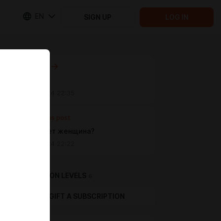
EN
SIGN UP
LOG IN
Next post
Untitled
Jun 28 2024 22:35
Previous post
Чего хочет женщина?
Jun 28 2024 22:22
SUBSCRIPTION LEVELS
6
GIFT A SUBSCRIPTION