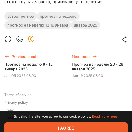
сложен путь человека, принимающего решение.
астропрогноз
прогноз на неделю
прогноз на неделю 13 19 января
январь 2025
Previous post
Next post
Прогноз на неделю 6 - 12
Прогноз на неделю 20 - 26
января 2025
января 2025
Jan 05 2025 08:00
Jan 19 2025 08:00
Terms of service
Privacy policy
Brand
By using the site, you agree to our cookie policy.
Read more here.
Support
© 2026 Zaya Solutions Limited. All rights reserved. All trademarks
I AGREE