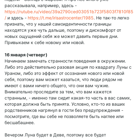
рассказывала, например, здесь -
https://rutube.ru/video/39a2790ced03051b723f5803f7810f85
/
и здесь -
https://t.me/irisastrocenter/1985
. Не так-то легко
признать, что у нашей самоидентичности границы
находятся уже чуть дальше, поэтому и дискомфорт от
новых ощущений себя же может давить первые дни.
Привыкаем к себе новому или новой.
16 января (четверг)
Начинаем замечать странности поведения в окружении.
Либо это действительно разовая акция по квадрату Луны с
Ураном, либо это эффект от осознания нового или новой
себя, поэтому вам может казаться, что люди рядом не
имеют с вами ничего общего, что они вам чужие.
Внимательно проследите за тем, что вам кажется
странным, - именно там сидит какая-то часть в вас самих,
которая должна быть принята. Условно, кто-то из ваших
родственников нагрянул в гости без предупреждения -
посмотрите, где вы себе не позволяете быть наглее или
бесшабашнее.
Вечером Луна будет в Деве, поэтому все будет