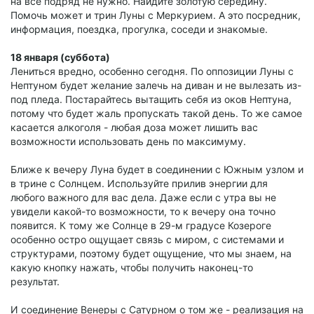
на все подряд не нужно. Найдите золотую середину.
Помочь может и трин Луны с Меркурием. А это посредник,
информация, поездка, прогулка, соседи и знакомые.
18 января (суббота)
Лениться вредно, особенно сегодня. По оппозиции Луны с
Нептуном будет желание залечь на диван и не вылезать из-
под пледа. Постарайтесь вытащить себя из оков Нептуна,
потому что будет жаль пропускать такой день. То же самое
касается алкоголя - любая доза может лишить вас
возможности использовать день по максимуму.
Ближе к вечеру Луна будет в соединении с Южным узлом и
в трине с Солнцем. Используйте прилив энергии для
любого важного для вас дела. Даже если с утра вы не
увидели какой-то возможности, то к вечеру она точно
появится. К тому же Солнце в 29-м градусе Козероге
особенно остро ощущает связь с миром, с системами и
структурами, поэтому будет ощущение, что мы знаем, на
какую кнопку нажать, чтобы получить наконец-то
результат.
И соединение Венеры с Сатурном о том же - реализация на