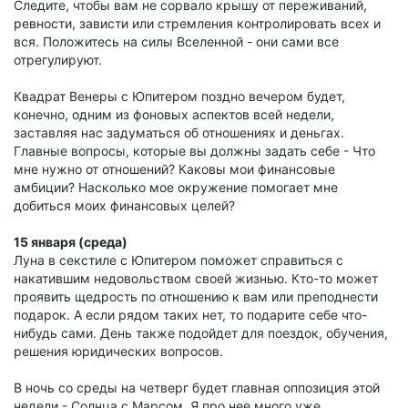
Следите, чтобы вам не сорвало крышу от переживаний,
ревности, зависти или стремления контролировать всех и
вся. Положитесь на силы Вселенной - они сами все
отрегулируют.
Квадрат Венеры с Юпитером поздно вечером будет,
конечно, одним из фоновых аспектов всей недели,
заставляя нас задуматься об отношениях и деньгах.
Главные вопросы, которые вы должны задать себе - Что
мне нужно от отношений? Каковы мои финансовые
амбиции? Насколько мое окружение помогает мне
добиться моих финансовых целей?
15 января (среда)
Луна в секстиле с Юпитером поможет справиться с
накатившим недовольством своей жизнью. Кто-то может
проявить щедрость по отношению к вам или преподнести
подарок. А если рядом таких нет, то подарите себе что-
нибудь сами. День также подойдет для поездок, обучения,
решения юридических вопросов.
В ночь со среды на четверг будет главная оппозиция этой
недели - Солнца с Марсом. Я про нее много уже