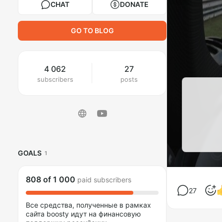
CHAT
DONATE
GO TO BLOG
4 062
27
subscribers
posts
GOALS
1
808
of
1 000
paid subscribers
27
Все средства, полученные в рамках
сайта boosty идут на финансовую