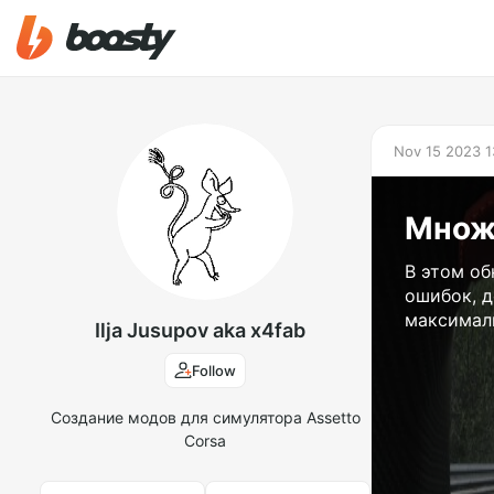
Nov 15 2023 1
Множ
В этом об
ошибок, 
максимал
Ilja Jusupov aka x4fab
Follow
Создание модов для симулятора Assetto
Corsa