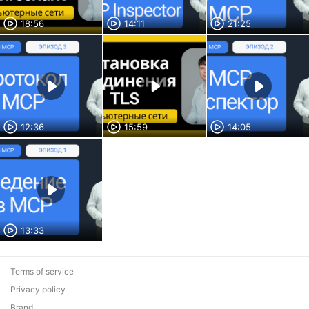
18:56
14:11
21:25
12:36
15:59
14:05
13:33
Terms of service
Privacy policy
Brand