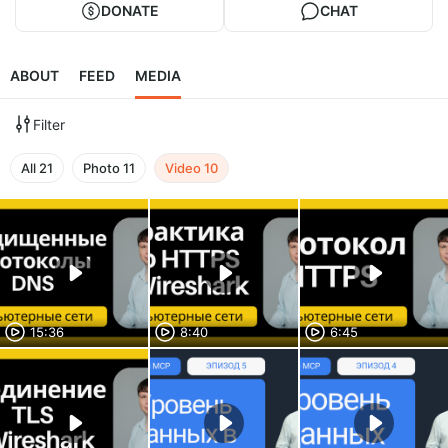
DONATE
CHAT
ABOUT
FEED
MEDIA
Filter
All
21
Photo
11
Video
10
15:36
8:40
6:45