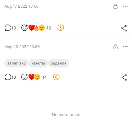
SUBSCRIBE
Aug 17 2022 10:00
Планы на развитие
10
16
Level required:
Бродяга
SUBSCRIBE
May 25 2022 13:56
Квестовая система
ashen sky
квесты
задания
Level required:
Бродяга
10
14
SUBSCRIBE
No more posts