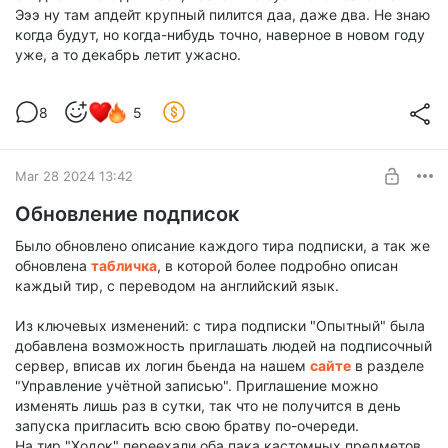
Эээ ну там апдейт крупный пилится даа, даже два. Не знаю
когда будут, но когда-нибудь точно, наверное в новом году
уже, а то декабрь летит ужасно.
8
5
Mar 28 2024 13:42
Обновление подписок
Было обновлено описание каждого тира подписки, а так же
обновлена
табличка
, в которой более подробно описан
каждый тир, с переводом на английский язык.
Из ключевых изменений: с тира подписки "Опытный" была
добавлена возможность приглашать людей на подписочный
сервер, вписав их логин бьенда на нашем
сайте
в разделе
"Управление учётной записью". Приглашение можно
изменять лишь раз в сутки, так что не получится в день
запуска пригласить всю свою братву по-очереди.
На тир "Ходок" переехали оба пака кастомных предметов,