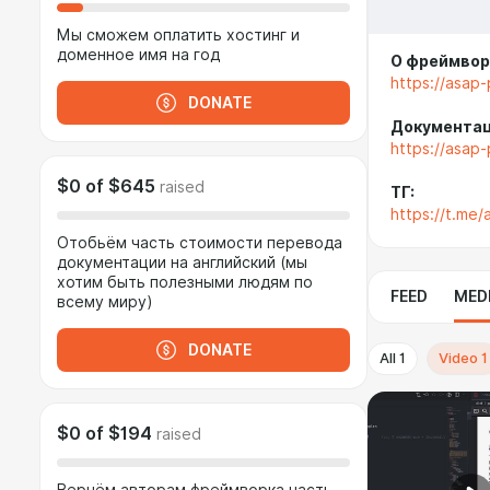
Мы сможем оплатить хостинг и
доменное имя на год
О фреймвор
https://asap
DONATE
Документац
https://asap-
$0
of
$645
raised
ТГ:
https://t.me
Отобьём часть стоимости перевода
документации на английский (мы
хотим быть полезными людям по
FEED
MED
всему миру)
DONATE
All
1
Video
1
$0
of
$194
raised