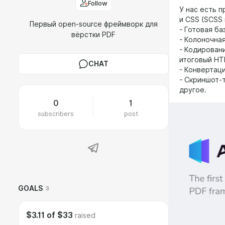
Follow
У нас есть 
и CSS (SCSS
Первый open-source фреймворк для
- Готовая ба
вёрстки PDF
- Колоночная
- Кодировани
итоговый HT
CHAT
- Конвертаци
- Скриншот-
другое.
0
1
subscribers
post
GOALS
3
$3.11
of
$33
raised