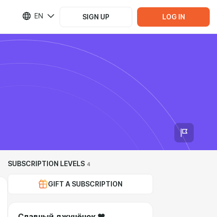
EN
SIGN UP
LOG IN
SUBSCRIPTION LEVELS
4
GIFT A SUBSCRIPTION
Славный джунёнок ❤️