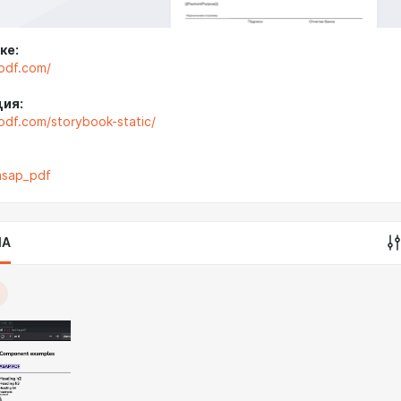
ке:
-pdf.com/
ия:
pdf.com/storybook-static/
/asap_pdf
IA