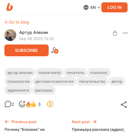
LOG IN
EN
Go to blog
Артур Алехин
Sep 09 2025 13:26
SUBSCRIBE
"Вундеркиндия". Комментарий от
артур алехин
психитеатр
писатель
психолог
автора.
психология
детская психология
писательство
автор
Level required:
Стандартная подписка
Мало кто знает, что мне довелось поступить в университет
аудиокниги
рассказы
в 14 лет. Однако, этот опыт оказался травматичным для
SUBSCRIBE
моей психики...
2
3
Previous post
Next post
Почему "близкие" не
Премьера рассказа (аудио),