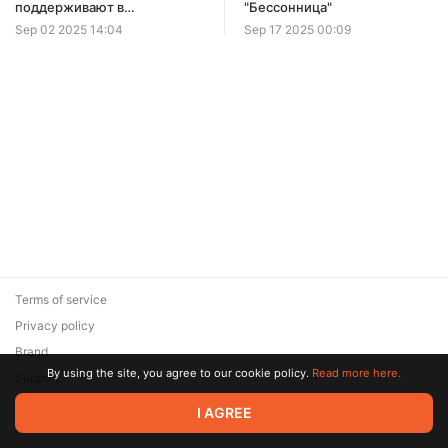
поддерживают в
"Бессонница"
творчестве?
Sep 02 2025 14:04
Sep 17 2025 00:09
Terms of service
Privacy policy
Brand
By using the site, you agree to our cookie policy.
Read more here.
Support
© 2026 Zaya Solutions Limited. All rights reserved. All trademarks
I AGREE
are the property of their respective owners.