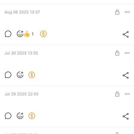
Middle
SUBSCRIBE
Aug 06 2025 13:37
Тренажер (RU+EN): Карточки для
1
запоминания
Level required:
Middle
SUBSCRIBE
Jul 30 2025 13:35
Тренажер (RU+EN): Найди визуальные
баги
Level required:
Middle
SUBSCRIBE
Jul 26 2025 22:55
Урок 4. Типы тестирования
Level required:
Middle