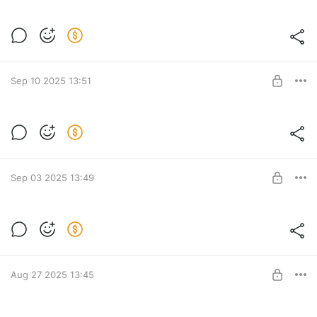
Тренажер (RU+EN): Мобильные жесты
Level required:
Middle
SUBSCRIBE
Sep 10 2025 13:51
Тренажер (RU+EN): Найди ошибки в XML
Level required:
Middle
SUBSCRIBE
Sep 03 2025 13:49
Тренажер (RU+EN): Элементы и формы
Level required:
Junior
SUBSCRIBE
Aug 27 2025 13:45
Тренажер (RU+EN): Команды git