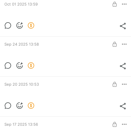
Oct 01 2025 13:59
Тренажер (RU+EN): Ситуационные
кейсы
Level required:
Middle
SUBSCRIBE
Sep 24 2025 13:58
Тренажер (RU+EN): Команды bash
Level required:
Middle
SUBSCRIBE
Sep 20 2025 10:53
55 интерактивных шпаргалок (ранний
доступ)
Level required:
Получите ранний доступ к расширенному списку
Middle
интерактивных шпаргалок. Общедоступная версия
Sep 17 2025 13:56
здесь https://rusau.net/cheat-sheets
UNLOCK POST