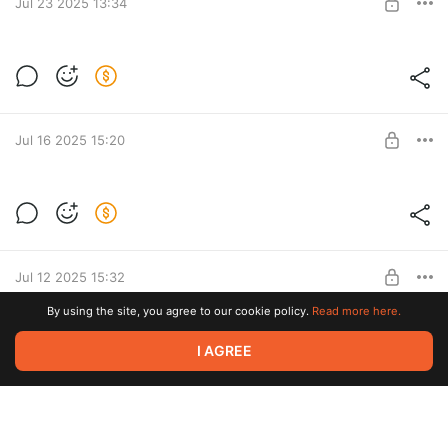
SUBSCRIBE
Jul 23 2025 13:34
Тренажер (RU+EN): Таблица принятия
решений
Level required:
Middle
SUBSCRIBE
Jul 16 2025 15:20
Тренажер (RU+EN): Анализ мобильных
логов
Level required:
Middle
SUBSCRIBE
Jul 12 2025 15:32
By using the site, you agree to our cookie policy.
Read more here.
Обзор QASE 2025
I AGREE
Level required:
Middle
SUBSCRIBE
Jul 08 2025 15:18