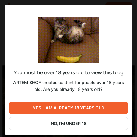
LOG IN
EN
Go to blog
ARTEM SHOF
May 14 11:15
SUBSCRIBE
You must be over 18 years old to view this blog
ARTEM SHOF
creates content for people over 18 years
old. Are you already 18 years old?
YES, I AM ALREADY 18 YEARS OLD
NO, I'M UNDER 18