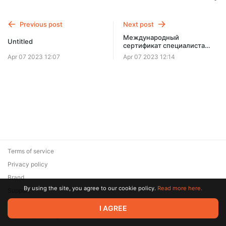
Previous post
Next post
Международный
Untitled
сертификат специалиста
Aromaderm
Apr 07 2023 12:07
Apr 07 2023 12:14
Terms of service
Privacy policy
Brand
By using the site, you agree to our cookie policy.
Read more here.
Support
© 2026 Zaya Solutions Limited. All rights reserved. All trademarks
I AGREE
are the property of their respective owners.