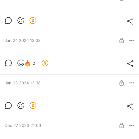
Armamentario leaderboard запущен
Единственный leaderboard для Assetto Corsa Competizione,
Level required:
который тебе понадобится.
Pro
Jan 24 2024 13:38
SUBSCRIBE
ACC 1.9.6
2
Level required:
Pro
SUBSCRIBE
Jan 03 2024 13:38
V1.0.2
Level required:
Pro
Dec 27 2023 21:06
SUBSCRIBE