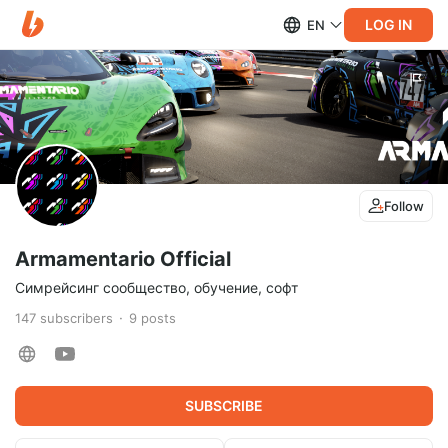
LOG IN
EN
Follow
Armamentario Official
Симрейсинг сообщество, обучение, софт
147
subscribers
9
posts
SUBSCRIBE