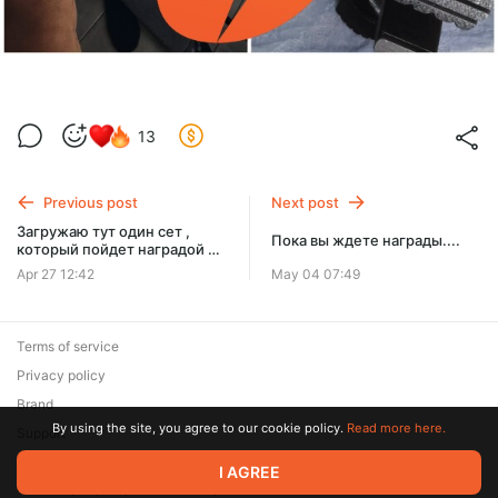
13
Previous post
Next post
Загружаю тут один сет ,
Пока вы ждете награды....
который пойдет наградой за
один из прошлых месяцев
Apr 27 12:42
May 04 07:49
для тех, кто ждал и
поддерживал меня 💖
Terms of service
Privacy policy
Brand
By using the site, you agree to our cookie policy.
Read more here.
Support
© 2026 Zaya Solutions Limited. All rights reserved. All trademarks
I AGREE
are the property of their respective owners.