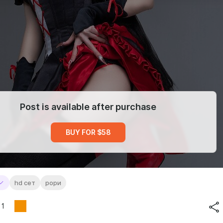
Post is available after purchase
BUY FOR $58
hd сет
рори
1