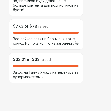
подписчиков буду делать еще
больше контента для подписчиков на
бусти!
$77.3
of
$78
raised
Все сейчас летят в Японию, я тоже
хочу... Но пока коплю на загранник 😹
$32.21
of
$33
raised
Закос на Таяму Ямаду из перекура за
супермаркетом ✨