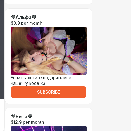
💜Альфа💜
$3.9 per month
Если вы хотите подарить мне
чашечку кофе <3
SUBSCRIBE
💜Бета💜
$12.9 per month