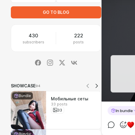
GO TO BLOG
430
222
subscribers
posts
SHOWCASE
94
Bundle
Мобильные сеты
33 posts
33
In bundle
Bundle