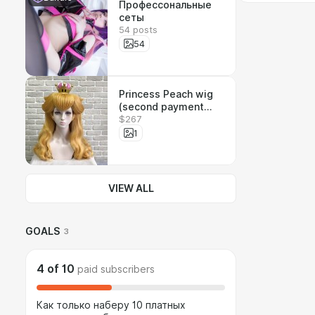
Профессональные
сеты
54 posts
54
Princess Peach wig
(second payment
$267
$195 and shipping
$95) / Парик
1
принцессы Пич
(второй платеж )
VIEW ALL
GOALS
3
4
of
10
paid subscribers
Как только наберу 10 платных