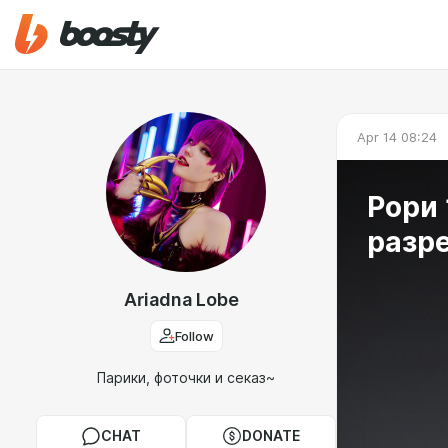
Apr 14 08:24
Рори 
разр
Ariadna Lobe
Follow
Парики, фоточки и секаз~
CHAT
DONATE