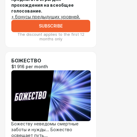
прохождения на всеобщее
голосование.
+ бонусы предыдущих уровней.
SUBSCRIBE
The discount applies to the first 12
months only
БОЖЕСТВО
$1 916 per month
Божеству неведомы смертные
заботы и нужды... Божество
освещает путь...