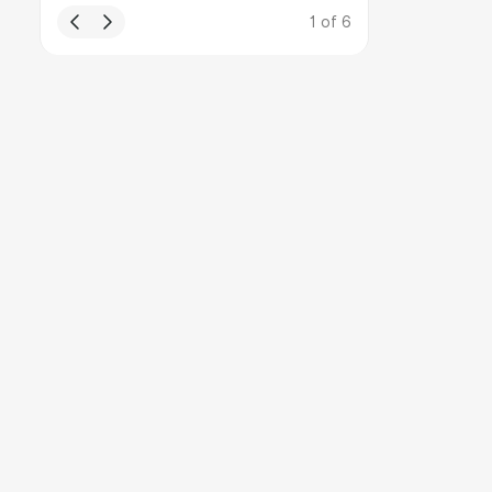
1
of
6