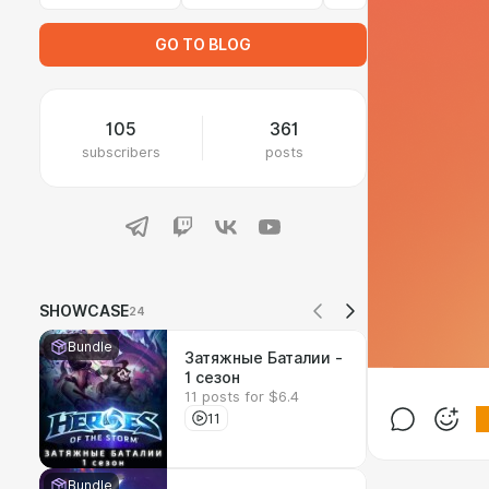
GO TO BLOG
105
361
subscribers
posts
SHOWCASE
24
Bundle
Затяжные Баталии -
1 сезон
11 posts for $6.4
11
Bundle