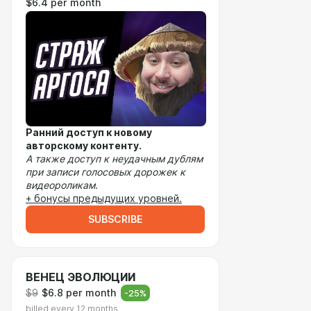
$6.4 per month
Ранний доступ к новому
авторскому контенту.
А также доступ к неудачным дублям
при записи голосовых дорожек к
видеороликам.
+ бонусы предыдущих уровней.
SUBSCRIBE
ВЕНЕЦ ЭВОЛЮЦИИ
$9
$6.8 per month
-
25
%
billed every 12 months