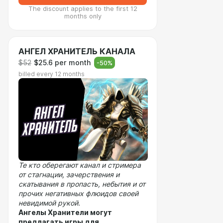
The discount applies to the first 12
months only
АНГЕЛ ХРАНИТЕЛЬ КАНАЛА
$52
$25.6 per month
-
50
%
billed every 12 months
Те кто оберегают канал и стримера
от стагнации, зачерствения и
скатывания в пропасть, небытия и от
прочих негативных флюидов своей
невидимой рукой.
Ангелы Хранители могут
предлагать игры для