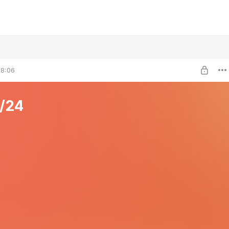
08:06
/24