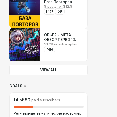
База Повторов
8 posts for $12.8
77
8
ОРФЕЯ - МЕТА-
ОБЗОР ПЕРВОГО
$1.28 or subscription
ГЕРОЯ ВСЕЛЕННОЙ
HEROES OF THE
16
STORM
VIEW ALL
GOALS
6
14
of
50
paid subscribers
Регулярные тематические кастомки.