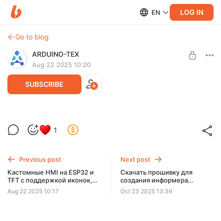
LOG IN
EN
Go to blog
ARDUINO-TEX
Aug 22 2025 10:20
SUBSCRIBE
Кастомные HMI на ESP32 и TFT с
1
поддержкой иконок, Wi-Fi, UDP и MQTT.
Level required:
LVL.2 Easy HMI + Умный Дом 🔧
Скачать прошивку с поддержкой всех функций.
Полноценная прошивка не имеет ограничений, и с её
Previous post
Next post
UNLOCK POST
помощью можно создать проект с кнопками.
Кастомные HMI на ESP32 и
Скачать прошивку для
TFT с поддержкой иконок,
создания информера
Wi-Fi, UDP и MQTT.
EasyHMI 0.1.4.1b
Aug 22 2025 10:17
Oct 23 2025 13:36