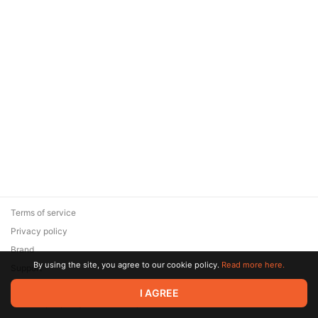
Terms of service
Privacy policy
Brand
By using the site, you agree to our cookie policy.
Read more here.
Support
© 2026 Zaya Solutions Limited. All rights reserved. All trademarks
I AGREE
are the property of their respective owners.