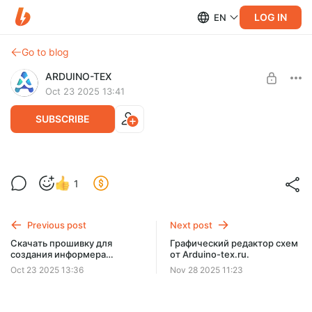
LOG IN
EN
Go to blog
ARDUINO-TEX
Oct 23 2025 13:41
SUBSCRIBE
Скачать прошивку без ограничений
1
EasyHMI 0.1.4.1b
Level required:
LVL.2 Easy HMI + Умный Дом 🔧
Ниже приведен список поддерживаемых моделей
дисплеев:
Previous post
Next post
UNLOCK POST
ESP32-2432S024С
Скачать прошивку для
Графический редактор схем
ESP32-2432S028С
создания информера
от Arduino-tex.ru.
ESP32-2432S028R
EasyHMI 0.1.4.1b
Oct 23 2025 13:36
Nov 28 2025 11:23
ESP32-2432S032С
ESP32-3248S035С и пр.