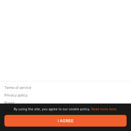
Terms of service
Privacy policy
Brand
By using the site, you agree to our cookie policy.
Read more here.
Support
© 2026 Zaya Solutions Limited. All rights reserved. All trademarks
I AGREE
are the property of their respective owners.