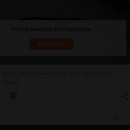
Post is available after purchase
BUY FOR $66
две тт
качер бровина
качер
бтг
электричество
секрет
3
7:21