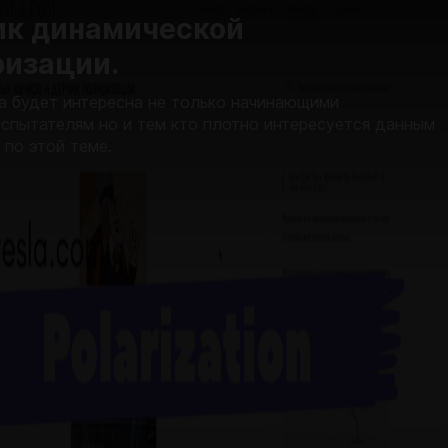
ик динамической
ризации.
а будет интересна не только начинающими
спытателям но и тем кто плотно интересуется данным
 по этой теме.