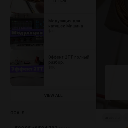
3
1
Модуляция для
катушек Мишина
$33
Эффект 2ТТ полный
разбор.
$66
VIEW ALL
GOALS
1
arctesla
m