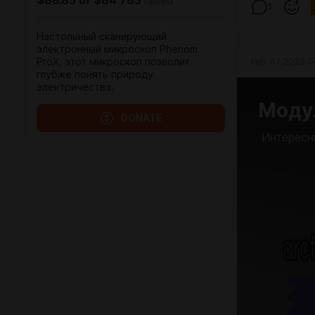
$88.85
of
$84 783
raised
1
Настольный сканирующий
электронный микроскоп Phenom
Feb 07 2025 0
ProX, этот микроскоп позволит
глубже понять природу
электричества.
Моду
DONATE
Интересн