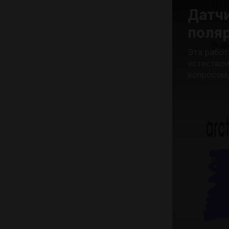
Датч
поля
Эта работ
естествои
вопросом,