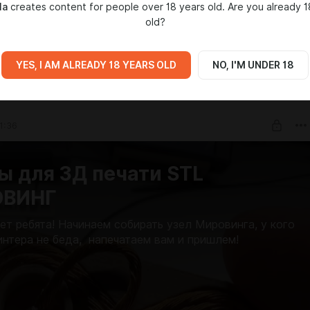
la
creates content for people over 18 years old. Are you already 1
old?
sla.com
YES, I AM ALREADY 18 YEARS OLD
NO, I'M UNDER 18
IA
1:36
ы для 3Д печати STL
ОВИНГ
ет ребята! Начинаем собирать узел Мировинга, у кого
интера не беда, напечатаем вам и пришлем!