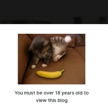
You must be over 18 years old to
я и экспериментальные разработки в области естественных
х наук.
view this blog
experimental development in the field of natural and technical