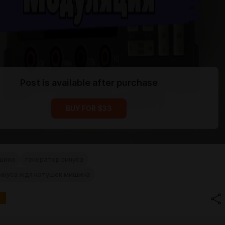
Post is available after purchase
BUY FOR $33
шина
генератор синуса
синуса ждя катушек мишина