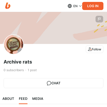
LOG IN
EN
Follow
Archive rats
0
subscribers
1
post
CHAT
ABOUT
FEED
MEDIA