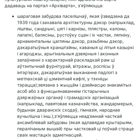
дадаваць на партал «Архіварта», з’яўляюцца:
шараговая забудова паселішчаў, якая ўзведзена да
1939 года і:захавала архітэктурны дэкор (напрыклад,
ліштвы, сандрыкі, цягі і карнізы, пілястры, калоны,
лапаткі, балясіны, рустоўку сцен і іх частак, ляпніну,
арнаментальны цагляны дэкор, разьбяны дэкор,
дэкаратыўныя кранштэйны, каваныя ці літыя казыркі
і агароджы, арыгінальныя дзвярныя і аконныя
запаўненні з характэрнай раскладкай рам ці
аўтэнтычнай фурнітурай, вітражы, роспісы ў
інтэр’ерах, дэкаратыўнае выкананне падлогі з
метлахскай ці цэментнай кафлі, у тэхніцы
тэрацца);звязана з жыццём і дзейнасцю знакамітых
асоб або з функцыянаваннем гістарычных
дзяржаўных органаў і грамадскіх арганізацый
(напрыклад, павятовае казначэйства, жандармерыя,
будынак дваранскіх сходаў, гімназія, народнае
вучылішча і інш.);з’яўляецца неад’емнай часткай
ансамблевай забудовы (якая адпавядае крытэрыям,
пералічаным вышэй) пры частковай ці поўнай страце
сваіх мастацкіх адметнасцей.