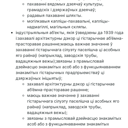
пахаванні вядомых дзеячаў культуры,
грамадскіх і дзяржаўных дзеячаў;
радавыя пахаванні шляхты.
могілкавыя капліцы-пахавальні, капліцы-
надмагіллі, магільныя скляпы.
індустрыяльныя аб’екты, якія ўзведзены да 1939 года
і:захавалі архітэктурны дэкор ці гістарычнае аб’ёмна-
прасторавае рашэнне;маюць важнае значэнне ў
захаванні гістарычнага сілуэту паселішча ці асобных
яго раёнаў (напрыклад, заводскія трубы,
вадацяжныя вежы);звязаны з прамысловай
дзейнасцю знакамітых асоб або з функцыянаваннем
знакамітых гістарычных прадпрыемстваў ці
дзяржаўных ініцыятыў;
захавалі архітэктурны дэкор ці гістарычнае
аб’ёмна-прасторавае рашэнне;
маюць важнае значэнне ў захаванні
гістарычнага сілуэту паселішча ці асобных яго
раёнаў (напрыклад, заводскія трубы,
вадацяжныя вежы);
звязаны з прамысловай дзейнасцю знакамітых
асоб або з функцыянаваннем знакамітых