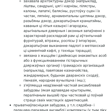
захавала архітэктурны дэкор (напрыклад,
ліштвы, сандрыкі, цягі і карнізы, пілястры,
калоны, лапаткі, балясіны, рустоўку сцен і іх
частак, ляпніну, арнаментальны цагляны дэкор,
разьбяны дэкор, дэкаратыўныя кранштэйны,
каваныя ці літыя казыркі і агароджы,
арыгінальныя дзвярныя і аконныя запаўненні з
характэрнай раскладкай рам ці аўтэнтычнай
фурнітурай, вітражы, роспісы ў інтэр’ерах,
дэкаратыўнае выкананне падлогі з метлахскай
ці цэментнай кафлі, у тэхніцы тэрацца);
звязана з жыццём і дзейнасцю знакамітых асоб
або з функцыянаваннем гістарычных
дзяржаўных органаў і грамадскіх арганізацый
(напрыклад, павятовае казначэйства,
жандармерыя, будынак дваранскіх сходаў,
гімназія, народнае вучылішча і інш.);
з’яўляецца неад’емнай часткай ансамблевай
забудовы (якая адпавядае крытэрыям,
пералічаным вышэй) пры частковай ці поўнай
страце сваіх мастацкіх адметнасцей.
прыватнаўласніцкая забудова, у т.л.:сядзібна- і
палацава-паркавыя ансамблі і комплексы (у тым ліку