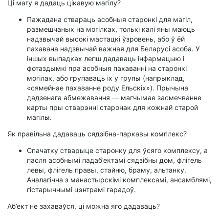
Ці магу я дадаць цікавую магілу?
Пажадана ствараць асобныя старонкі для магіл,
размешчаных на могілках, толькі калі яны маюць
надзвычай высокі мастацкі ўзровень, або ў ёй
пахавана надзвычай важная для Беларусі асоба. У
іншых выпадках лепш дадаваць інфармацыю і
фотаздымкі пра асобныя пахаванні на старонкі
могілак, або групаваць іх у групы (напрыклад,
«сямейнае пахаванне роду Ельскіх»). Прычына
дадзенага абмежавання — магчымае засмечванне
карты пры стварэнні старонак для кожнай старой
магілы.
Як правільна дадаваць сядзібна-паркавы комплекс?
Спачатку стварыце старонку для ўсяго комплексу, а
пасля асобнымі падаб’ектамі сядзібны дом, флігель
левы, флігель правы, стайню, браму, альтанку.
Аналагічна з манастырскімі комплексамі, ансамблямі,
гістарычнымі цэнтрамі гарадоў.
Аб’ект не захаваўся, ці можна яго дадаваць?