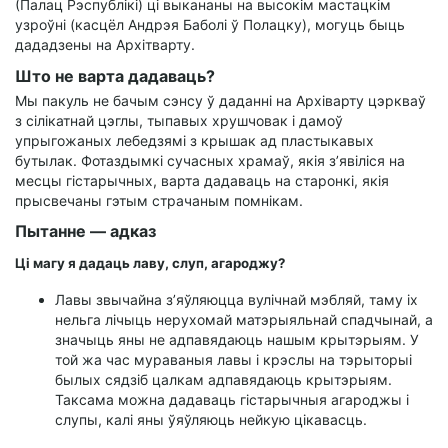
(Палац Рэспублікі) ці выкананы на высокім мастацкім
узроўні (касцёл Андрэя Баболі ў Полацку), могуць быць
дададзены на Архітварту.
Што не варта дадаваць?
Мы пакуль не бачым сэнсу ў даданні на Архіварту цэркваў
з сілікатнай цэглы, тыпавых хрушчовак і дамоў
упрыгожаных лебедзямі з крышак ад пластыкавых
бутылак. Фотаздымкі сучасных храмаў, якія з’явіліся на
месцы гістарычных, варта дадаваць на старонкі, якія
прысвечаны гэтым страчаным помнікам.
Пытанне — адказ
Ці магу я дадаць лаву, слуп, агароджу?
Лавы звычайна з’яўляюцца вулічнай мэбляй, таму іх
нельга лічыць нерухомай матэрыяльнай спадчынай, а
значыць яны не адпавядаюць нашым крытэрыям. У
той жа час мураваныя лавы і крэслы на тэрыторыі
былых сядзіб цалкам адпавядаюць крытэрыям.
Таксама можна дадаваць гістарычныя агароджы і
слупы, калі яны ўяўляюць нейкую цікавасць.