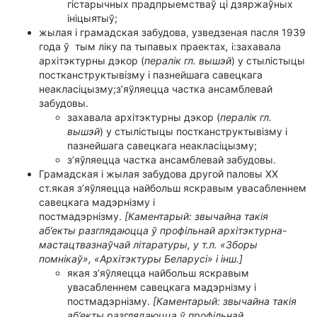
гістарычных прадпрыемстваў ці дзяржаўных
ініцыятыў;
жылая і грамадская забудова, узведзеная пасля 1939
года ў тым ліку па тыпавых праектах
,
і:захавала
архітэктурны дэкор (
пералік гл. вышэй
) у стылістыцы
постканструктывізму і пазнейшага савецкага
неакласіцызму;з’яўляецца частка ансамблевай
забудовы.
захавала архітэктурны дэкор (
пералік гл.
вышэй
) у стылістыцы постканструктывізму і
пазнейшага савецкага неакласіцызму;
з’яўляецца частка ансамблевай забудовы.
Грамадская і жылая забудова другой паловы XX
ст.якая з’яўляецца найбольш яскравым увасабленнем
савецкага мадэрнізму і
постмадэрнізму.
[Каментарый: звычайна такія
аб’екты разглядаюцца ў профільнай архітэктурна-
мастацтвазнаўчай літаратуры, у т.л. «Зборы
помнікаў», «Архітэктуры Беларусі» і інш.]
якая з’яўляецца найбольш яскравым
увасабленнем савецкага мадэрнізму і
постмадэрнізму.
[Каментарый: звычайна такія
аб’екты разглядаюцца ў профільнай