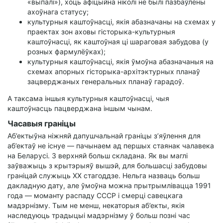
«выпалі»), хоць афіцыйна ніколі не былі пазбаўлены
ахоўнага статусу;
культурныя каштоўнасці, якія абазначаны на схемах у
праектах зон аховы гісторыка-культурныя
каштоўнасці, як каштоўная ці шараговая забудова (у
розных фармулёўках);
культурныя каштоўнасці, якія ўмоўна абазначаныя на
схемах апорных гісторыка-архітэктурных планаў
зацверджаных генеральных планаў гарадоў.
А таксама іншыя культурныя каштоўнасці, чыя
каштоўнасць пацверджана іншым чынам.
Часавыя граніцы
Аб’ектыўна ніжняй дапушчальнай граніцы з’яўлення для
аб’ектаў не існуе — пачынаем ад першых стаянак чалавека
на Беларусі. З верхняй больш складана. Як вы маглі
заўважыць з крытэрыяў вышэй, для большасці забудовы
граніцай служыць XX стагоддзе. Нельга назваць больш
дакладную дату, але ўмоўна можна прытрымлівацца 1991
года — моманту распаду СССР і смерці савецкага
мадэрнізму. Тым не менш, некаторыя аб’екты, якія
наследуюць традыцыі мадэрнізму ў больш позні час