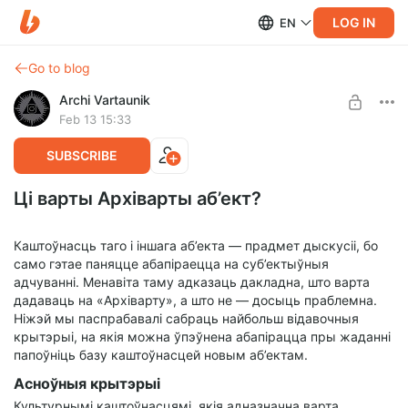
LOG IN
EN
Go to blog
Archi Vartaunik
Feb 13 15:33
SUBSCRIBE
Ці варты Архіварты аб’ект?
Каштоўнасць таго і іншага аб’екта — прадмет дыскусіі, бо
само гэтае паняцце абапіраецца на суб’ектыўныя
адчуванні. Менавіта таму адказаць дакладна, што варта
дадаваць на «Архіварту», а што не — досыць праблемна.
Ніжэй мы паспрабавалі сабраць найбольш відавочныя
крытэрыі, на якія можна ўпэўнена абапірацца пры жаданні
папоўніць базу каштоўнасцей новым аб’ектам.
Асноўныя крытэрыі
Культурнымі каштоўнасцямі, якія адназначна варта