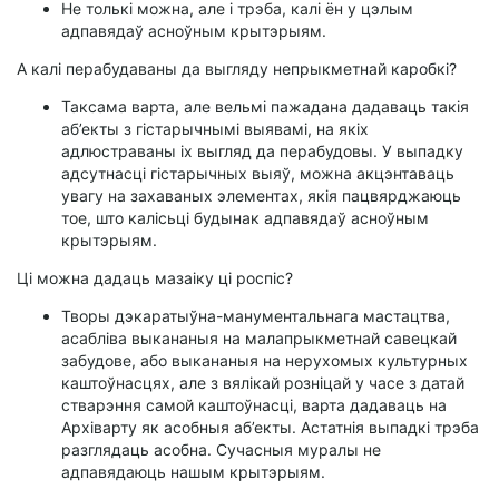
Не толькі можна, але і трэба, калі ён у цэлым
адпавядаў асноўным крытэрыям.
А калі перабудаваны да выгляду непрыкметнай каробкі?
Таксама варта, але вельмі пажадана дадаваць такія
аб’екты з гістарычнымі выявамі, на якіх
адлюстраваны іх выгляд да перабудовы. У выпадку
адсутнасці гістарычных выяў, можна акцэнтаваць
увагу на захаваных элементах, якія пацвярджаюць
тое, што калісьці будынак адпавядаў асноўным
крытэрыям.
Ці можна дадаць мазаіку ці роспіс?
Творы дэкаратыўна-манументальнага мастацтва,
асабліва выкананыя на малапрыкметнай савецкай
забудове, або выкананыя на нерухомых культурных
каштоўнасцях, але з вялікай розніцай у часе з датай
стварэння самой каштоўнасці, варта дадаваць на
Архіварту як асобныя аб’екты. Астатнія выпадкі трэба
разглядаць асобна. Сучасныя муралы не
адпавядаюць нашым крытэрыям.