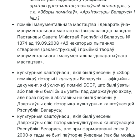
архітэктурна-мастацтвазнаўчай літаратуры, у
т.л. «Зборы помнікаў», «Архітэктуры Беларусі» і
інш.]
помнікі манументальнага мастацтва і дэкаратыўна-
манументальнага мастацтва (вызначаюцца паводле
Пастановы Савета Міністраў Рэспублікі Беларусь №
1374 ад 19.09.2008 «Аб некаторых пытаннях
стварэння (рэканструкцыі) і прыёмкі твораў
манументальнага і манументальна-дэкаратыўнага
мастацтва».
культурныя каштоўнасці, якія былі ўнесены ў «Збор
помнікаў гісторыі і культуры Беларусі» — афіцыйны
дакумент, які ўключаў помнікі БССР, што былі ўзяты
або павінны былі быць узяты пад дзяржаўную ахову,
але праз пэўныя абставіны не былі ўнесены ў
Дзяржаўны спіс гісторыка-культурных каштоўнасцей
Рэспублікі Беларусь;
культурныя каштоўнасці, якія былі ўнесены
Дзяржаўны спіс гісторыка-культурных каштоўнасцей
Рэспублікі Беларусь, але пры фарматаванні спіса ў
2000-я гады не былі паўторна ўнесены (так бы мовіць