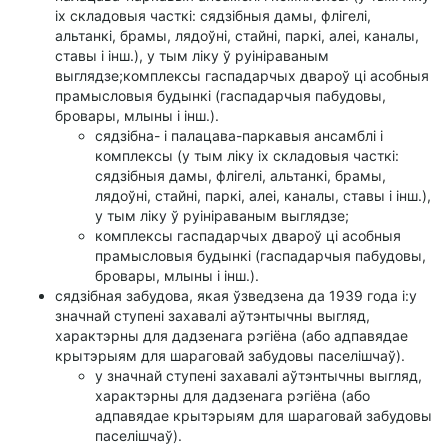
іх складовыя часткі: сядзібныя дамы, флігелі,
альтанкі, брамы, лядоўні, стайні, паркі, алеі, каналы,
ставы і інш.), у тым ліку ў руініраваным
выглядзе;комплексы гаспадарчых двароў ці асобныя
прамысловыя будынкі (гаспадарчыя пабудовы,
бровары, млыны і інш.).
сядзібна- і палацава-паркавыя ансамблі і
комплексы (у тым ліку іх складовыя часткі:
сядзібныя дамы, флігелі, альтанкі, брамы,
лядоўні, стайні, паркі, алеі, каналы, ставы і інш.),
у тым ліку ў руініраваным выглядзе;
комплексы гаспадарчых двароў ці асобныя
прамысловыя будынкі (гаспадарчыя пабудовы,
бровары, млыны і інш.).
сядзібная забудова, якая ўзведзена да 1939 года і:у
значнай ступені захавалі аўтэнтычны выгляд,
характэрны для дадзенага рэгіёна (або адпавядае
крытэрыям для шараговай забудовы паселішчаў).
у значнай ступені захавалі аўтэнтычны выгляд,
характэрны для дадзенага рэгіёна (або
адпавядае крытэрыям для шараговай забудовы
паселішчаў).