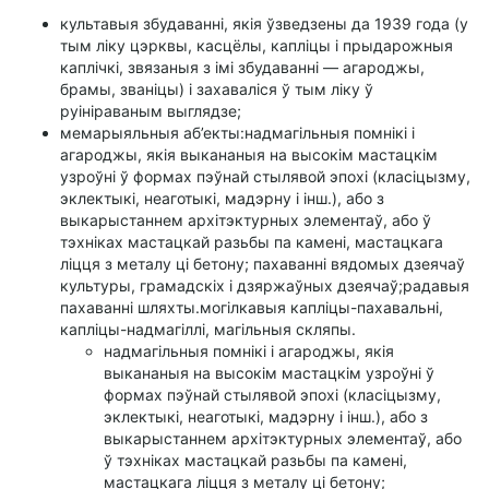
культавыя збудаванні, якія ўзведзены да 1939 года (у
тым ліку цэрквы, касцёлы, капліцы і прыдарожныя
каплічкі, звязаныя з імі збудаванні — агароджы,
брамы, званіцы) і захаваліся ў тым ліку ў
руініраваным выглядзе;
мемарыяльныя аб’екты:надмагільныя помнікі і
агароджы, якія выкананыя на высокім мастацкім
узроўні ў формах пэўнай стылявой эпохі (класіцызму,
эклектыкі, неаготыкі, мадэрну і інш.), або з
выкарыстаннем архітэктурных элементаў, або ў
тэхніках мастацкай разьбы па камені, мастацкага
ліцця з металу ці бетону; пахаванні вядомых дзеячаў
культуры, грамадскіх і дзяржаўных дзеячаў;радавыя
пахаванні шляхты.могілкавыя капліцы-пахавальні,
капліцы-надмагіллі, магільныя скляпы.
надмагільныя помнікі і агароджы, якія
выкананыя на высокім мастацкім узроўні ў
формах пэўнай стылявой эпохі (класіцызму,
эклектыкі, неаготыкі, мадэрну і інш.), або з
выкарыстаннем архітэктурных элементаў, або
ў тэхніках мастацкай разьбы па камені,
мастацкага ліцця з металу ці бетону;