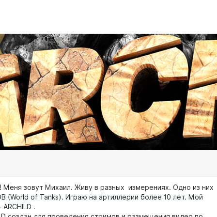
! Меня зовут Михаил. Живу в разных измерениях. Одно из них
 (World of Tanks). Играю на артиллерии более 10 лет. Мой
- ARCHILD .
LD создан для проведения стримов и размещения видео по