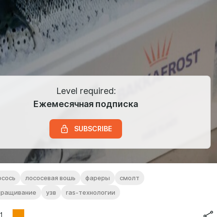
Level required:
Ежемесячная подписка
SUBSCRIBE
осось
лососевая вошь
фареры
смолт
ыращивание
узв
ras-технологии
1