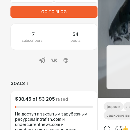
GO TO BLOG
17
54
subscribers
posts
GOALS
1
$38.45
of
$3 205
raised
форель
л
На доступ к закрытым зарубежным
садковое в
ресурсам intrafish.com и
undercurrentnews.com и
приобретение аналитических