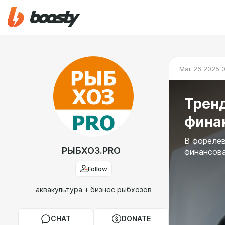
Mar 26 2025 
Тренд
фина
В форелев
РЫБХОЗ.PRO
финансова
Follow
аквакультура + бизнес рыбхозов
CHAT
DONATE