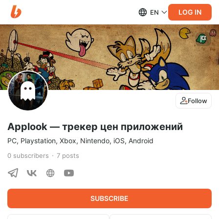
LOG IN
EN
Follow
Applook — трекер цен приложений
PC, Playstation, Xbox, Nintendo, iOS, Android
0
subscribers
7
posts
SUBSCRIBE