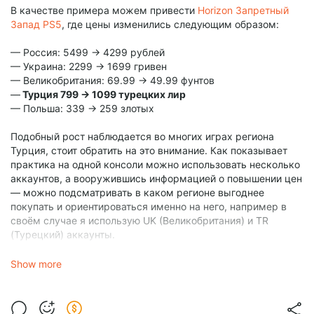
В качестве примера можем привести
Horizon Запретный
Запад PS5
, где цены изменились следующим образом:
— Россия: 5499 -> 4299 рублей
— Украина: 2299 -> 1699 гривен
— Великобритания: 69.99 -> 49.99 фунтов
—
Турция 799 -> 1099 турецких лир
— Польша: 339 -> 259 злотых
Подобный рост наблюдается во многих играх региона
Турция, стоит обратить на это внимание. Как показывает
практика на одной консоли можно использовать несколько
аккаунтов, а вооружившись информацией о повышении цен
— можно подсматривать в каком регионе выгоднее
покупать и ориентироваться именно на него, например в
своём случае я использую UK (Великобритания) и TR
(Турецкий) аккаунты.
Даже на фоне повышения цен — турецкие пока еще более
Show more
интересные и чаще чуть ниже русских, но есть
вероятность, что скидки в других регионах могут оказаться
выгоднее и действовать можно по ситуации для получения