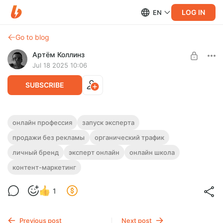
LOG IN
EN
Go to blog
Артём Коллинз
Jul 18 2025 10:06
SUBSCRIBE
🔥Стратегия запуска 2025: БЕЗ
онлайн профессия
запуск эксперта
Level required:
РЕКЛАМЫ (на примере психологов,
продажи без рекламы
органический трафик
На создание и поддержание контента ❤️
фитнес-тренеров, онлайн-репетиторов
личный бренд
эксперт онлайн
онлайн школа
SUBSCRIBE
предметников)
Стартуй как эксперт в онлайн без вложений: клиенты из
контент-маркетинг
органики, простая система, реальные продажи с первых
недель.
1
Previous post
Next post