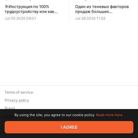
🎯Инструкция по 100%
Один из теневых факторов
трудоустройству или как
продаж больших
пройти путь от отклика до
корпораций
Jul 05 2025 09:01
Jul 28 2025 11:52
стабильной работы без
разочарований
Terms of service
Privacy policy
Brand
By using the site, you agree to our cookie policy.
Read more here.
Support
© 2026 Zaya Solutions Limited. All rights reserved. All trademarks
I AGREE
are the property of their respective owners.