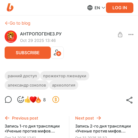
LOG IN
EN
Go to blog
АНТРОПОГЕНЕЗ.РУ
Oct 29 2025 13:46
SUBSCRIBE
Соколов смотрит ПротоЦивилизацию
ранний доступ
прожектор лженауки
про Асуанский обелиск. Часть-2 |
александр соколов
археология
Level required:
Прожектор лженауки [Ранний доступ]
Homo habilis
8
Откуда на огромном обелиске взялись следы от совковой
SUBSCRIBE
лопаты? Куда древнеегипетский мастер, пробивая шурф в
граните, ставил пивную кружку?
Previous post
Next post
Запись 1-го дня трансляции
Запись 2-го дня трансляции
«Ученые против мифов.
«Ученые против мифов.
За миллион лет до конца
За миллион лет до конца
Oct 24 2025 12:51
Oct 31 2025 15:32