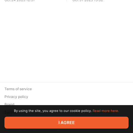
фильма». День
фильма». День киномифов,
невозможного, 18 октября
19 октября 2025
2025
Terms of service
Privacy policy
Brand
By using the site, you agree to our cookie policy.
Read more here.
Support
© 2026 Zaya Solutions Limited. All rights reserved. All trademarks
I AGREE
are the property of their respective owners.