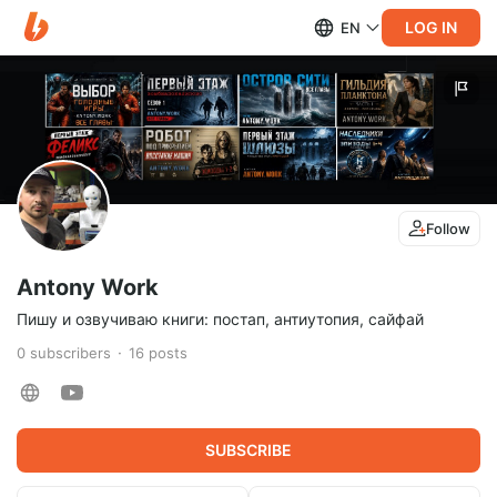
LOG IN
EN
Follow
Antony Work
Пишу и озвучиваю книги: постап, антиутопия, сайфай
0
subscribers
16
posts
SUBSCRIBE