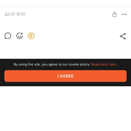
Jul 01 12:01
Остров Сити mp3
Последняя версия всех глав "Остров Сити" для загрузки в
Level required:
mp3
Навигация
SUBSCRIBE
By using the site, you agree to our cookie policy.
Read more here.
No more posts
I AGREE
Terms of service
Privacy policy
Brand
Support