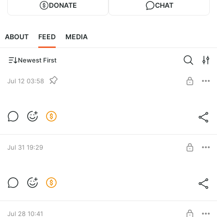
DONATE
CHAT
ABOUT
FEED
MEDIA
Newest First
Jul 12 03:58
Ссылки на скачивание книг
Закреплённый пост с ссылками для загрузки книг. Список
Level required:
пополняется по мере добавления файлов.
Бортжурнал
Jul 31 19:29
SUBSCRIBE
Начало повести "Заговор"
Первая глава сюжета антиутопии "Заговор" о том, как ИИ
Level required:
лишил всех работы.
Бортжурнал
Jul 28 10:41