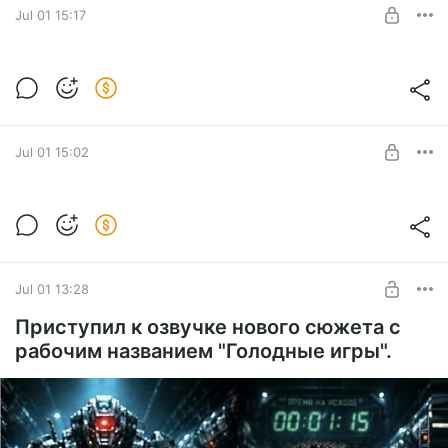
Jul 01 15:17
SUBSCRIBE
"Первый этаж" в формате EPUB
"Первый этаж" в формате EPUB
Level required:
Астрографический архив
Jul 01 15:02
SUBSCRIBE
Первый этаж mp3
MP3 последней версии "Первого этажа" для
Level required:
прослушивания офлайн.
Навигация
Jul 01 13:28
SUBSCRIBE
Приступил к озвучке нового сюжета с
рабочим названием "Голодные игры".