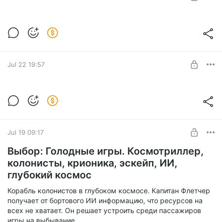
SUBSCRIBE
Выбор: Голодные игры. MP3 для
загрузки
Level required:
«Выбор» - антология отдельных рассказов о разрозненных
Навигация
земных кораблях, столкнувшихся с одной и той же
Jul 22 19:57
проблемой в далёком космосе.
SUBSCRIBE
История противостояния роботов и
киборгов из новых глав "Робот под
прикрытием"
Level required:
Бортжурнал
История противостояния роботов и киборгов из новых глав
Jul 19 09:17
"Робот под прикрытием".
SUBSCRIBE
Выбор: Голодные игры. Космотриллер,
колонисты, крионика, эскейп, ИИ,
глубокий космос
Корабль колонистов в глубоком космосе. Капитан Флетчер
получает от бортового ИИ информацию, что ресурсов на
всех не хватает. Он решает устроить среди пассажиров
игры на выбывание.