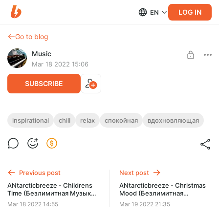
LOG IN
EN
Go to blog
Music
Mar 18 2022 15:06
SUBSCRIBE
ANtarcticbreeze - Chillout (Безлимитная
inspirational
chill
relax
спокойная
вдохновляющая
Музыка) Подходит для Видео, Рекламы,
Level required:
Вебсайтов и других проектов.
Стандарт
(Безлимитная Музыка) Подходит для Видео, Рекламы,
SUBSCRIBE
Вебсайтов и других проектов.
Previous post
Next post
ANtarcticbreeze - Childrens
ANtarcticbreeze - Christmas
Time (Безлимитная Музыка)
Mood (Безлимитная
Подходит для Видео,
Музыка) Подходит для
Mar 18 2022 14:55
Mar 19 2022 21:35
Рекламы, Вебсайтов и
Видео, Рекламы, Вебсайтов
других проектов.
и других проектов.