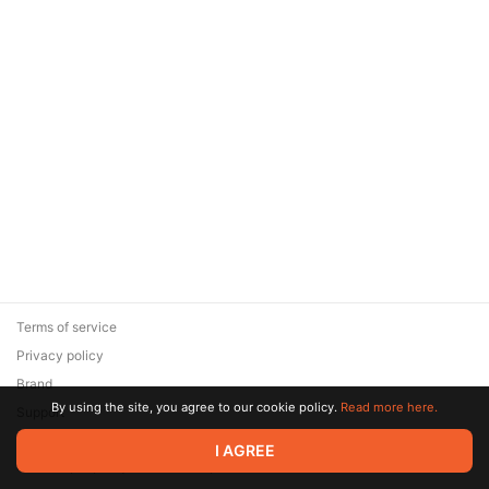
Terms of service
Privacy policy
Brand
By using the site, you agree to our cookie policy.
Read more here.
Support
© 2026 Zaya Solutions Limited. All rights reserved. All trademarks
I AGREE
are the property of their respective owners.