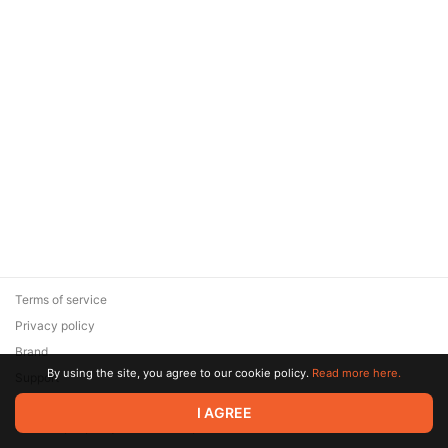
Terms of service
Privacy policy
Brand
By using the site, you agree to our cookie policy.
Read more here.
Support
© 2026 Zaya Solutions Limited. All rights reserved. All trademarks
I AGREE
are the property of their respective owners.