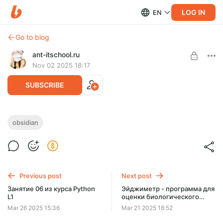
LOG IN
EN
Go to blog
ant-itschool.ru
Nov 02 2025 18:17
SUBSCRIBE
Утилита ObsidianLink - легкий способ
obsidian
создания ссылок для программы
Level required:
Obsidian
Obsidianlink
Утилита позволяет легко создавать ссылки на внешние
SUBSCRIBE
файлы и каталоги для программы Obsidian а также
Previous post
Next post
работать с системным буфером.
Занятие 06 из курса Python
Эйджиметр - программа для
L1
оценки биологического
возраста
Mar 26 2025 15:36
Mar 21 2025 18:52