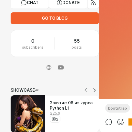
CHAT
DONATE
GO TO BLOG
0
55
subscribers
posts
SHOWCASE
46
Занятие 06 из курса
Python L1
bootstrap
$25.6
2