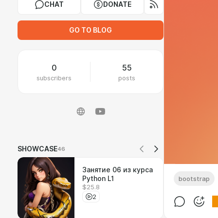
CHAT
DONATE
GO TO BLOG
0
55
subscribers
posts
SHOWCASE
46
Занятие 06 из курса
Python L1
bootstrap
$25.8
2