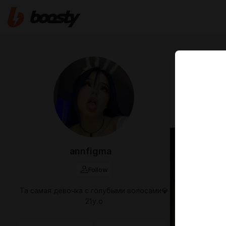
Apr 17 2025 1
GYMGIR
Hey, how are 
annfigma
Follow
Та самая девочка с голубыми волосами💎
21y.o