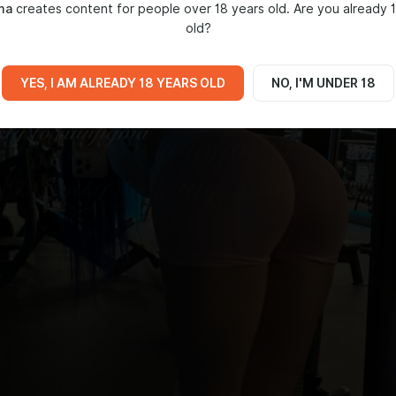
gma
creates content for people over 18 years old. Are you already 
old?
YES, I AM ALREADY 18 YEARS OLD
NO, I'M UNDER 18