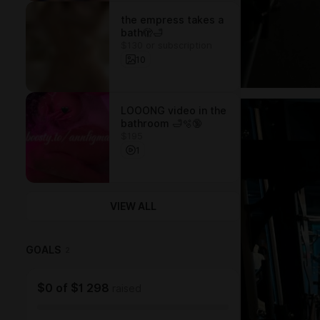
the empress takes a
bath🫣🛁
$130 or subscription
10
LOOONG video in the
bathroom 🛁🫧🔞
$195
1
VIEW ALL
GOALS
2
$0
of
$1 298
raised