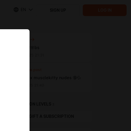
EN
SIGN UP
LOG IN
Next post
Spring b🌸🌸bs
May 05 2025 21:31
Previous post
Annfigma x musclekitty nudes 🔞💦
Mar 28 2025 21:40
SUBSCRIPTION LEVELS
3
GIFT A SUBSCRIPTION