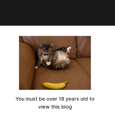
9:09
L FREE POST 💪🏿
you doing? let’s chat 🐈💞
You must be over 18 years old to
view this blog