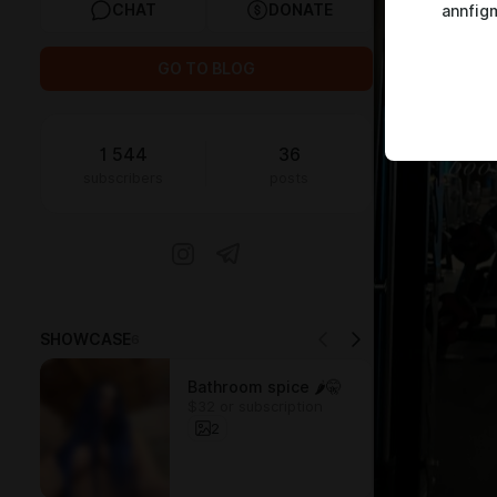
CHAT
DONATE
annfi
GO TO BLOG
1 544
36
subscribers
posts
SHOWCASE
6
Bathroom spice 🌶️🤫
$32 or subscription
2