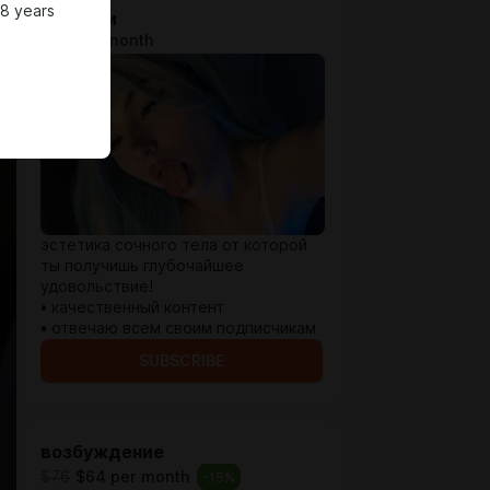
18 years
на грани
$33 per month
эстетика сочного тела от которой
ты получишь глубочайшее
удовольствие!
• качественный контент
• отвечаю всем своим подписчикам
SUBSCRIBE
возбуждение
$76
$64 per month
-
15
%