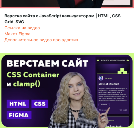
Верстка сайта с JavaScript калькулятором | HTML, CSS
Grid, SVG
Ссылка на видео
Макет Figma
Дополнительное видео про адаптив