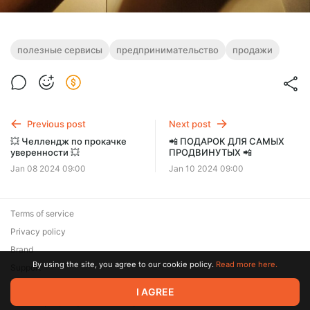
полезные сервисы
предпринимательство
продажи
Previous post
Next post
💥 Челлендж по прокачке
📲 ПОДАРОК ДЛЯ САМЫХ
уверенности 💥
ПРОДВИНУТЫХ 📲
Jan 08 2024 09:00
Jan 10 2024 09:00
Terms of service
Privacy policy
Brand
By using the site, you agree to our cookie policy.
Read more here.
Support
© 2026 Zaya Solutions Limited. All rights reserved. All trademarks
I AGREE
are the property of their respective owners.