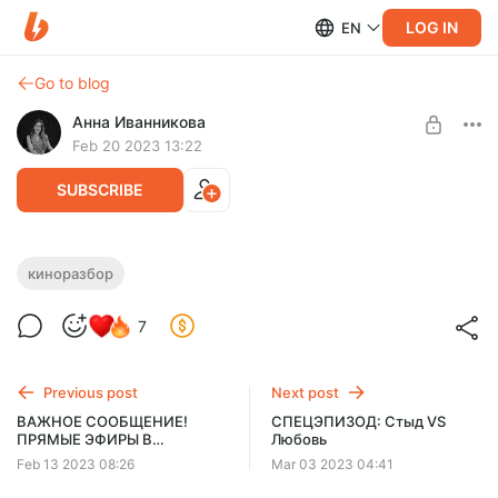
LOG IN
EN
Go to blog
Анна Иванникова
Feb 20 2023 13:22
SUBSCRIBE
КИНОРАЗБОР: Форрест Гамп.
киноразбор
Отсутствие ограничивающих
Level required:
7
убеждений и другое
Познающий
4 ключа к фильму
SUBSCRIBE
Previous post
Next post
ВАЖНОЕ СООБЩЕНИЕ!
СПЕЦЭПИЗОД: Стыд VS
ПРЯМЫЕ ЭФИРЫ В
Любовь
ТЕЛЕГРАМ!
Feb 13 2023 08:26
Mar 03 2023 04:41