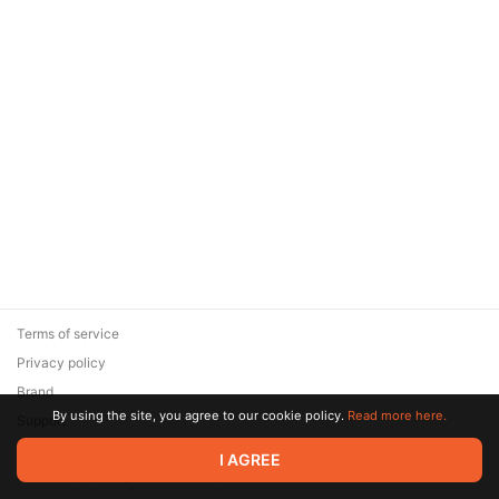
Terms of service
Privacy policy
Brand
By using the site, you agree to our cookie policy.
Read more here.
Support
© 2026 Zaya Solutions Limited. All rights reserved. All trademarks
I AGREE
are the property of their respective owners.