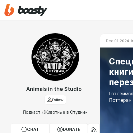
Dec 01 2024 1
Спецв
книг
пере
Animals in the Studio
Готовимся
Follow
Поттера»
Подкаст «Животные в Студии»
CHAT
DONATE