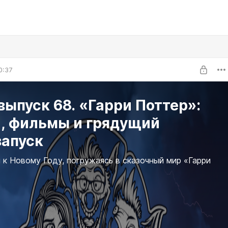
0:37
ыпуск 68. «Гарри Поттер»:
и, фильмы и грядущий
запуск
 к Новому Году, погружаясь в сказочный мир «Гарри