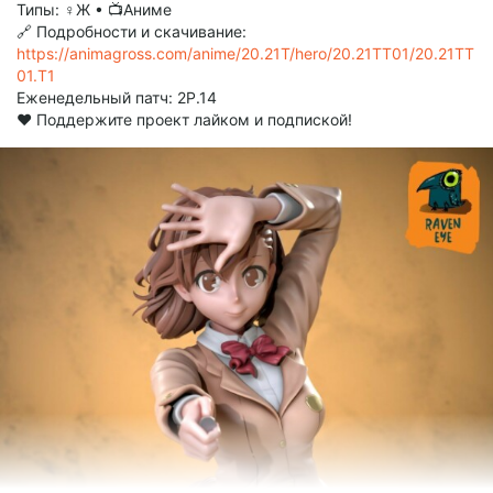
Типы: ♀Ж • 📺Аниме
🔗 Подробности и скачивание:
https://animagross.com/anime/20.21T/hero/20.21TT01/20.21TT
01.T1
Еженедельный патч: 2P.14
❤️ Поддержите проект лайком и подпиской!