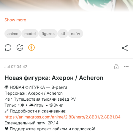
Show more
anime
model
figures
stl
nsfw
Jul 07 04:42
Новая фигурка: Ахерон / Acheron
🌟 НОВАЯ ФИГУРКА — B-ранга
Персонаж: Ахерон / Acheron
Из : Путешествия тысячи звёзд PV
Типы: ♀Ж • 🎮Игры • 🌸Эччи
🔗 Подробности и скачивание:
https://animagross.com/anime/2.8B/hero/2.8BB1/2.8BB1.B4
Еженедельный патч: 2P.14
❤️ Поддержите проект лайком и подпиской!