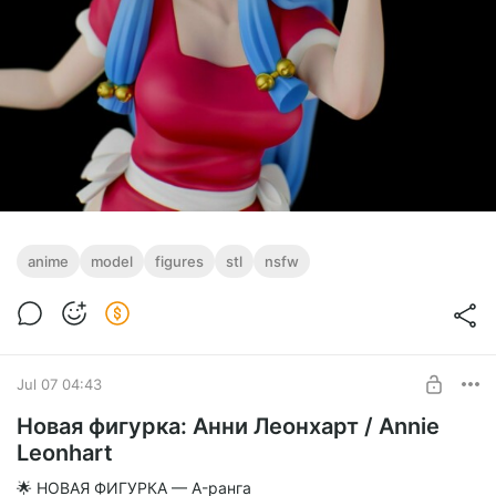
anime
model
figures
stl
nsfw
Jul 07 04:43
Новая фигурка: Анни Леонхарт / Annie
Leonhart
🌟 НОВАЯ ФИГУРКА — A-ранга