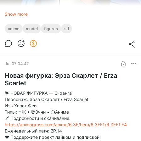
Show more
anime
model
figures
stl
Jul 07 04:47
Новая фигурка: Эрза Скарлет / Erza
Scarlet
🌟 НОВАЯ ФИГУРКА — C-ранга
Персонаж: Эрза Скарлет / Erza Scarlet
Из : Хвост Феи
Типы: ♀Ж • 🌸Эччи • 📺Аниме
🔗 Подробности и скачивание:
https://animagross.com/anime/6.3F/hero/6.3FF1/6.3FF1.F4
Еженедельный патч: 2P.14
❤️ Поддержите проект лайком и подпиской!