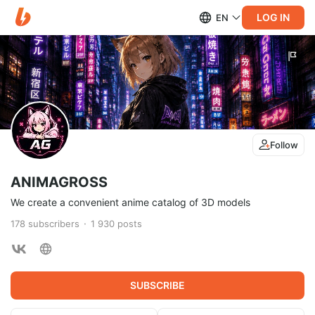
LOG IN
EN
Follow
ANIMAGROSS
We create a convenient anime catalog of 3D models
178
subscribers
1 930
posts
SUBSCRIBE