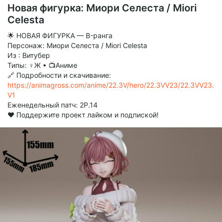
Новая фигурка: Миори Селеста / Miori
Celesta
🌟 НОВАЯ ФИГУРКА — B-ранга
Персонаж: Миори Селеста / Miori Celesta
Из : Витубер
Типы: ♀Ж • 📺Аниме
🔗 Подробности и скачивание:
https://animagross.com/anime/22.3V/hero/22.3VV23/22.3VV23.
V1
Еженедельный патч: 2P.14
❤️ Поддержите проект лайком и подпиской!