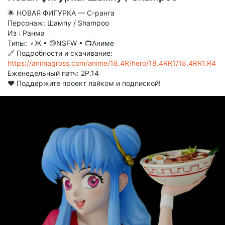
🌟 НОВАЯ ФИГУРКА — C-ранга
Персонаж: Шампу / Shampoo
Из : Ранма
Типы: ♀Ж • 🔞NSFW • 📺Аниме
🔗 Подробности и скачивание:
https://animagross.com/anime/18.4R/hero/18.4RR1/18.4RR1.R4
Еженедельный патч: 2P.14
❤️ Поддержите проект лайком и подпиской!