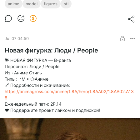
anime
model
figures
stl
Jul 07 04:50
Новая фигурка: Люди / People
🌟 НОВАЯ ФИГУРКА — B-ранга
Персонаж: Люди / People
Из : Аниме Стиль
Типы: ♂М • 📺Аниме
🔗 Подробности и скачивание:
https://animagross.com/anime/1.8A/hero/1.8AA02/1.8AA02.A13
8
Еженедельный патч: 2P.14
❤️ Поддержите проект лайком и подпиской!