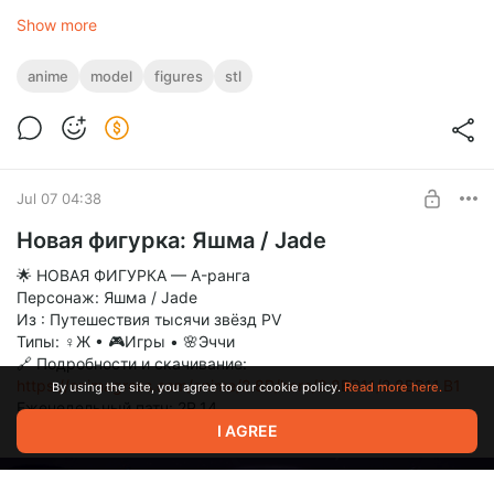
Show more
anime
model
figures
stl
Jul 07 04:38
Новая фигурка: Яшма / Jade
🌟 НОВАЯ ФИГУРКА — A-ранга
Персонаж: Яшма / Jade
Из : Путешествия тысячи звёзд PV
Типы: ♀Ж • 🎮Игры • 🌸Эччи
🔗 Подробности и скачивание:
https://animagross.com/anime/2.8B/hero/2.8BB11/2.8BB11.B1
By using the site, you agree to our cookie policy.
Read more here.
Еженедельный патч: 2P.14
❤️ Поддержите проект лайком и подпиской!
I AGREE