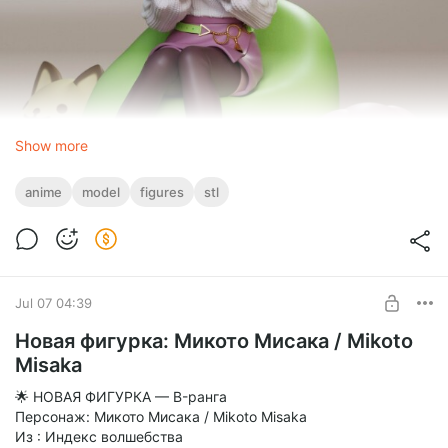
Show more
anime
model
figures
stl
Jul 07 04:39
Новая фигурка: Микото Мисака / Mikoto
Misaka
🌟 НОВАЯ ФИГУРКА — B-ранга
Персонаж: Микото Мисака / Mikoto Misaka
Из : Индекс волшебства