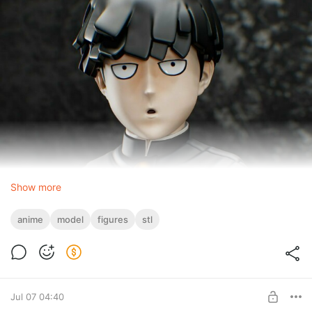
Show more
anime
model
figures
stl
Jul 07 04:40