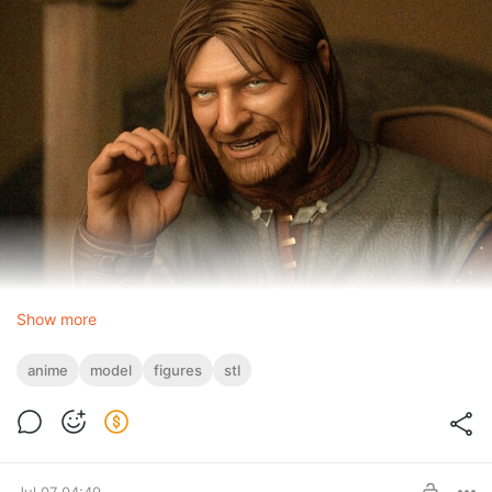
Show more
anime
model
figures
stl
Jul 07 04:49