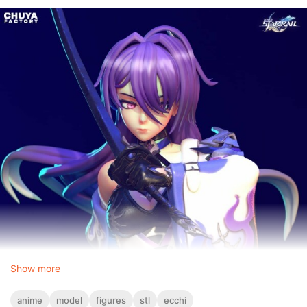
Show more
anime
model
figures
stl
ecchi