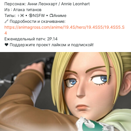
Персонаж: Анни Леонхарт / Annie Leonhart
Из : Атака титанов
Типы: ♀Ж • 🔞NSFW • 📺Аниме
🔗 Подробности и скачивание:
https://animagross.com/anime/19.4S/hero/19.4SS5/19.4SS5.S
4
Еженедельный патч: 2P.14
❤️ Поддержите проект лайком и подпиской!