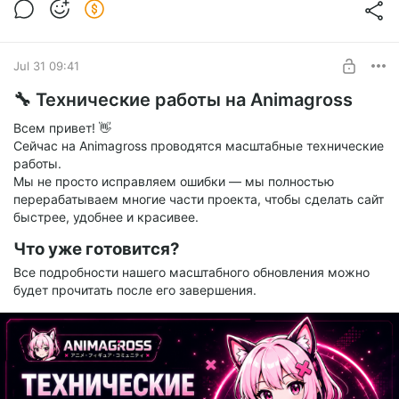
✨ Полностью
обновлённый дизайн
Jul 31 09:41
ANIMAGROSS получил совершенно новый визуальный
стиль.
🔧 Технические работы на Animagross
Теперь платформа использует современный гибридный
Всем привет! 👋
дизайн, в котором гармонично сочетаются тёмные и
Сейчас на Animagross проводятся масштабные технические
светлые интерфейсы.
работы.
Каждый раздел получил собственную атмосферу, сохранив
Мы не просто исправляем ошибки — мы полностью
при этом единый фирменный стиль проекта.
перерабатываем многие части проекта, чтобы сделать сайт
Кроме того, мы полностью переработали адаптивность
быстрее, удобнее и красивее.
сайта.
Теперь пользоваться ANIMAGROSS стало ещё удобнее на
Что уже готовится?
компьютерах, планшетах и смартфонах.
Все подробности нашего масштабного обновления можно
будет прочитать после его завершения.
🤖 AI-Gen — новое
поколение фигурок