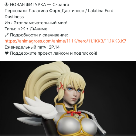
🌟 НОВАЯ ФИГУРКА — C-ранга
Персонаж: Лалатина Форд Дастинесс / Lalatina Ford
Dustiness
Из : Этот замечательный мир!
Типы: ♀Ж • 📺Аниме
🔗 Подробности и скачивание:
https://animagross.com/anime/11.1K/hero/11.1KK3/11.1KK3.K7
Еженедельный патч: 2P.14
❤️ Поддержите проект лайком и подпиской!