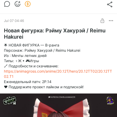
Jul 07 04:46
Новая фигурка: Рэйму Хакурэй / Reimu
Hakurei
🌟 НОВАЯ ФИГУРКА — B-ранга
Персонаж: Рэйму Хакурэй / Reimu Hakurei
Из : Мечты летних дней
Типы: ♀Ж • 🎮Игры
🔗 Подробности и скачивание:
https://animagross.com/anime/20.12T/hero/20.12TT02/20.12TT
02.T1
Еженедельный патч: 2P.14
❤️ Поддержите проект лайком и подпиской!