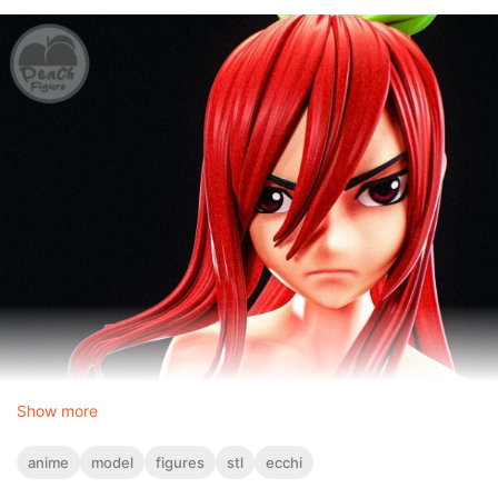
Show more
anime
model
figures
stl
ecchi