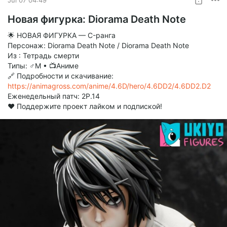
Новая фигурка: Diorama Death Note
🌟 НОВАЯ ФИГУРКА — C-ранга
Персонаж: Diorama Death Note / Diorama Death Note
Из : Тетрадь смерти
Типы: ♂М • 📺Аниме
🔗 Подробности и скачивание:
https://animagross.com/anime/4.6D/hero/4.6DD2/4.6DD2.D2
Еженедельный патч: 2P.14
❤️ Поддержите проект лайком и подпиской!