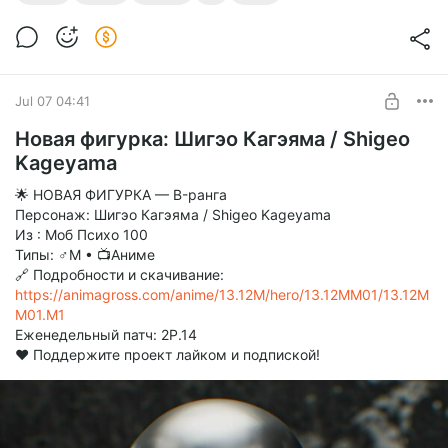
Jul 07 04:41
Новая фигурка: Шигэо Кагэяма / Shigeo
Kageyama
🌟 НОВАЯ ФИГУРКА — B-ранга
Персонаж: Шигэо Кагэяма / Shigeo Kageyama
Из : Моб Психо 100
Типы: ♂М • 📺Аниме
🔗 Подробности и скачивание:
https://animagross.com/anime/13.12M/hero/13.12MM01/13.12M
M01.M1
Еженедельный патч: 2P.14
❤️ Поддержите проект лайком и подпиской!