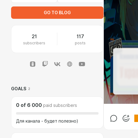
GO TO BLOG
21
117
subscribers
posts
GOALS
2
0
of
6 000
paid subscribers
Для канала - будет полезно)