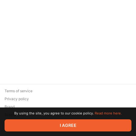
Terms of service
Privacy policy
Brand
By using the site, you agree to our cookie policy.
Read more here.
Support
© 2026 Zaya Solutions Limited. All rights reserved. All trademarks
I AGREE
are the property of their respective owners.