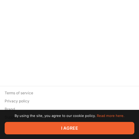
Terms of service
Privacy policy
Brand
By using the site, you agree to our cookie policy.
Read more here.
Support
© 2026 Zaya Solutions Limited. All rights reserved. All trademarks
I AGREE
are the property of their respective owners.