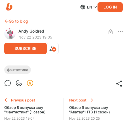
LOG IN
EN
Go to blog
Andy Goldred
Nov 22 2023 19:05
SUBSCRIBE
Обзор 9 выпуска шоу "Фантастика" (1
фантастика
Level required:
сезон)
Добрый человек
Обзор 9 выпуска шоу "Фантастика" (1 сезон)
SUBSCRIBE
Previous post
Next post
Обзор 8 выпуска шоу
Обзор 6 выпуска шоу
"Фантастика" (1 сезон)
"Аватар" НТВ (1 сезон)
Nov 22 2023 19:04
Nov 22 2023 20:25