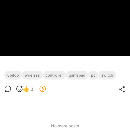
8bitdo
wireless
controller
gamepad
pc
switch
3
No more posts