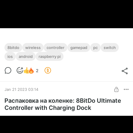
8bitdo
wireless
controller
gamepad
pc
switch
ios
android
raspberry pi
2
Jan 21 2023 03:14
Распаковка на коленке: 8BitDo Ultimate
Controller with Charging Dock