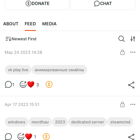
DONATE
CHAT
ABOUT
FEED
MEDIA
Newest First
May 24 2023 14:28
VK Play Live и анимированные смайлы.
vk play live
анимированные смайлы
[Устарело]
Level required:
Утренний кофе
1
3
Добавление анимированных смайлов в VK Play Live!
SUBSCRIBE
Apr 17 2023 15:51
Mordhau Dedicated Server (2023)
windows
mordhau
2023
dedicated server
steamcmd
Как поднять свой сервер в Mordhau в 2023-м году.
Level required:
1