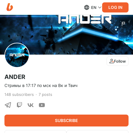
LOG IN
EN
Follow
ANDER
Стримы в 17:17 по мск на Вк и Твич
148
subscribers
7
posts
SUBSCRIBE