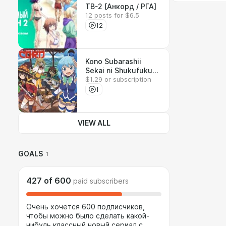
ТВ-2 [Анкорд / РГА]
12 posts for $6.5
12
Kono Subarashii
Sekai ni Shukufuku
$1.29 or subscription
wo! - Kurenai
Densetsu - Movie
1
VIEW ALL
GOALS
1
427
of
600
paid subscribers
Очень хочется 600 подписчиков,
чтобы можно было сделать какой-
нибудь классный новый сериал с