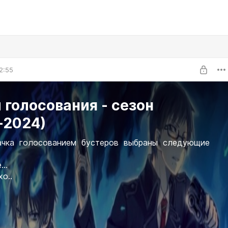
2:55
 голосования - сезон
-2024)
чка голосованием бустеров выбраны следующие
...
xo..