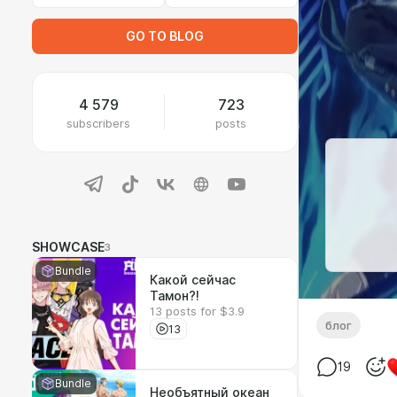
GO TO BLOG
4 579
723
subscribers
posts
SHOWCASE
3
Bundle
Какой сейчас
Тамон?!
13 posts for $3.9
блог
13
19
Bundle
Необъятный океан