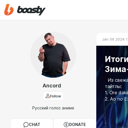
Jan 06 2024 1
Итоги
Зима
Из свежа
Ancord
тайтлы:
1. Ore dake
Follow
2. Ao no E
Русский голос аниме
CHAT
DONATE