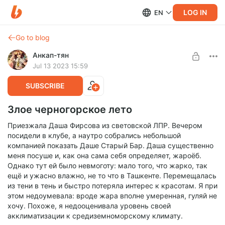
LOG IN
EN
Go to blog
Анкап-тян
Jul 13 2023 15:59
SUBSCRIBE
Злое черногорское лето
Приезжала Даша Фирсова из световской ЛПР. Вечером
посидели в клубе, а наутро собрались небольшой
компанией показать Даше Старый Бар. Даша существенно
меня посуше и, как она сама себя определяет, жароёб.
Однако тут ей было невмоготу: мало того, что жарко, так
ещё и ужасно влажно, не то что в Ташкенте. Перемещалась
из тени в тень и быстро потеряла интерес к красотам. Я при
этом недоумевала: вроде жара вполне умеренная, гуляй не
хочу. Похоже, я недооценивала уровень своей
акклиматизации к средиземноморскому климату.