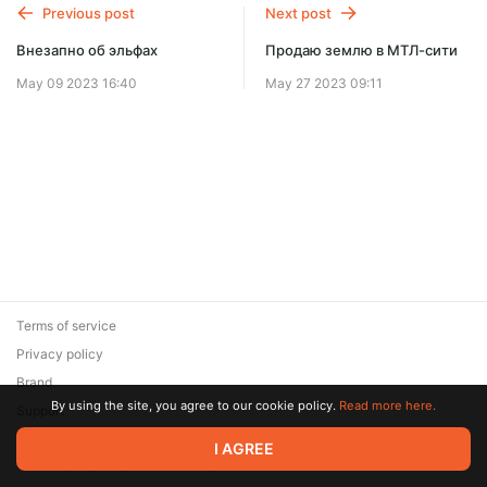
Previous post
Next post
Внезапно об эльфах
Продаю землю в МТЛ-сити
May 09 2023 16:40
May 27 2023 09:11
Terms of service
Privacy policy
Brand
By using the site, you agree to our cookie policy.
Read more here.
Support
© 2026 Zaya Solutions Limited. All rights reserved. All trademarks
I AGREE
are the property of their respective owners.