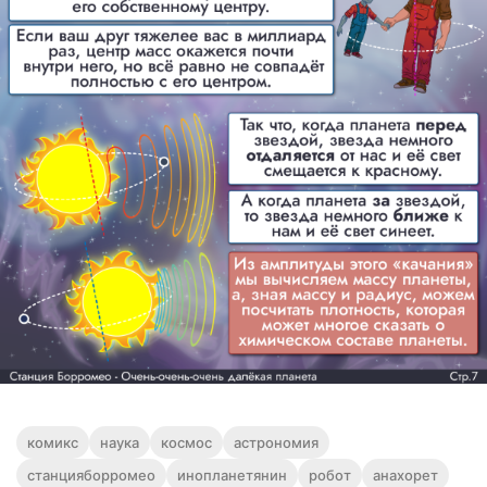
комикс
наука
космос
астрономия
станцияборромео
инопланетянин
робот
анахорет