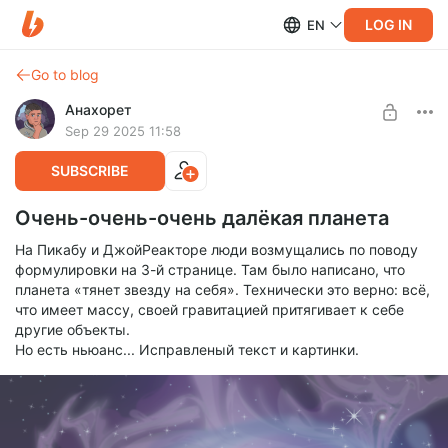
LOG IN
EN
Go to blog
Анахорет
Sep 29 2025 11:58
SUBSCRIBE
Очень-очень-очень далёкая планета
На Пикабу и ДжойРеакторе люди возмущались по поводу
формулировки на 3-й странице. Там было написано, что
планета «тянет звезду на себя». Технически это верно: всё,
что имеет массу, своей гравитацией притягивает к себе
другие объекты.
Но есть ньюанс... Исправленый текст и картинки.