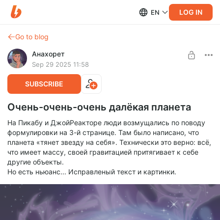
LOG IN
EN
Go to blog
Анахорет
Sep 29 2025 11:58
SUBSCRIBE
Очень-очень-очень далёкая планета
На Пикабу и ДжойРеакторе люди возмущались по поводу
формулировки на 3-й странице. Там было написано, что
планета «тянет звезду на себя». Технически это верно: всё,
что имеет массу, своей гравитацией притягивает к себе
другие объекты.
Но есть ньюанс... Исправленый текст и картинки.