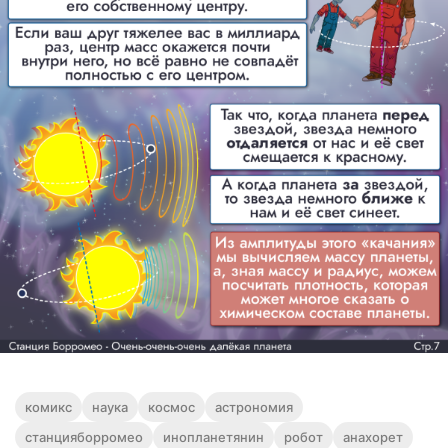
комикс
наука
космос
астрономия
станцияборромео
инопланетянин
робот
анахорет